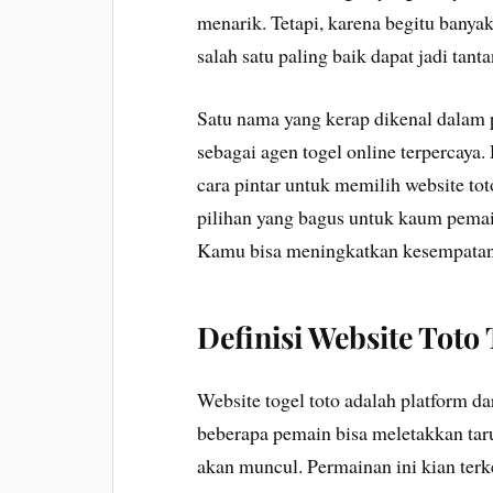
menarik. Tetapi, karena begitu banya
salah satu paling baik dapat jadi tanta
Satu nama yang kerap dikenal dalam p
sebagai agen togel online terpercaya.
cara pintar untuk memilih website tot
pilihan yang bagus untuk kaum pema
Kamu bisa meningkatkan kesempatan 
Definisi Website Toto
Website togel toto adalah platform d
beberapa pemain bisa meletakkan tar
akan muncul. Permainan ini kian terk