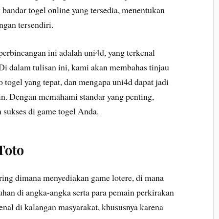
k bandar togel online yang tersedia, menentukan
ngan tersendiri.
erbincangan ini adalah uni4d, yang terkenal
 Di dalam tulisan ini, kami akan membahas tinjau
o togel yang tepat, dan mengapa uni4d dapat jadi
in. Dengan memahami standar yang penting,
sukses di game togel Anda.
 Toto
aring dimana menyediakan game lotere, di mana
uhan di angka-angka serta para pemain perkirakan
enal di kalangan masyarakat, khususnya karena