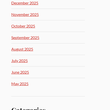
December 2025
November 2025
October 2025
September 2025
August 2025
July 2025
June 2025
May 2025