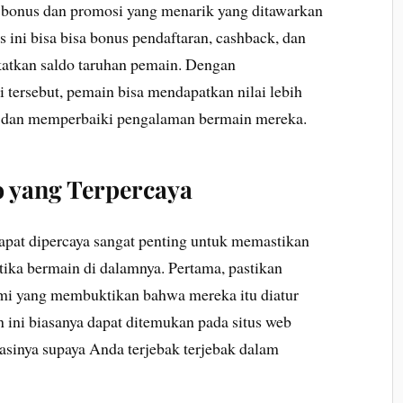
 bonus dan promosi yang menarik yang ditawarkan
us ini bisa bisa bonus pendaftaran, cashback, dan
atkan saldo taruhan pemain. Dengan
ersebut, pemain bisa mendapatkan nilai lebih
ng dan memperbaiki pengalaman bermain mereka.
o yang Terpercaya
 dapat dipercaya sangat penting untuk memastikan
ka bermain di dalamnya. Pertama, pastikan
smi yang membuktikan bahwa mereka itu diatur
in ini biasanya dapat ditemukan pada situs web
kasinya supaya Anda terjebak terjebak dalam