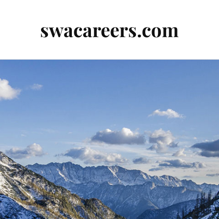
swacareers.com