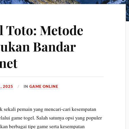
l Toto: Metode
tukan Bandar
net
7, 2025
IN
GAME ONLINE
ak sekali pemain yang mencari-cari kesempatan
alui game togel. Salah satunya opsi yang populer
iakan berbagai tipe game serta kesempatan