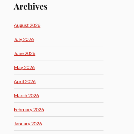
Archives
August 2026
July 2026
June 2026
May 2026
April 2026
March 2026
February 2026
January 2026