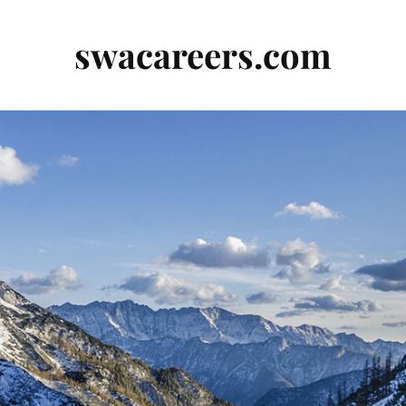
swacareers.com