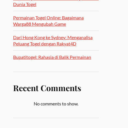
Dunia Togel
Permainan Togel Online: Bagaimana
Warga88 Mengubah Game
Dari Hong Kong ke Sydney: Menganalisa
Peluang Togel dengan Rakyat4D
Bupatitogel: Rahasia di Balik Permainan
Recent Comments
No comments to show.