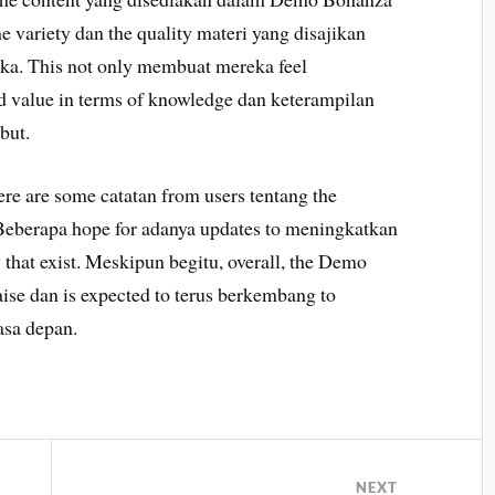
 variety dan the quality materi yang disajikan
eka. This not only membuat mereka feel
ed value in terms of knowledge dan keterampilan
but.
here are some catatan from users tentang the
. Beberapa hope for adanya updates to meningkatkan
that exist. Meskipun begitu, overall, the Demo
ise dan is expected to terus berkembang to
sa depan.
NEXT