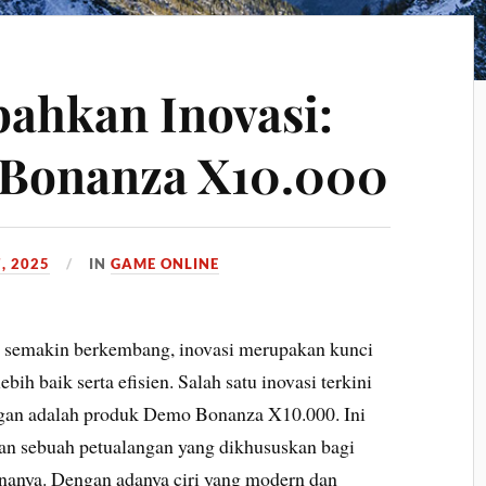
hkan Inovasi:
 Bonanza X10.000
7, 2025
IN
GAME ONLINE
g semakin berkembang, inovasi merupakan kunci
bih baik serta efisien. Salah satu inovasi terkini
ngan adalah produk Demo Bonanza X10.000. Ini
an sebuah petualangan yang dikhususkan bagi
nya. Dengan adanya ciri yang modern dan