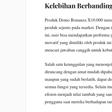
Kelebihan Berbanding
Produk Demo Bonanza X10.000 menawa
produk sejenis pada market. Dengan i
ini, user bisa mendapatkan performa ya
inovatif yang dimiliki oleh produk in
mencari jawaban canggih untuk kebut
Salah satu keunggulan yang menonjol 
dirancang dengan amat mudah dipaha
maupun yang sudah berlatih, dapat
semua fungsi yang tersedia. Selain i
efisien menjadi nilai tambah yang s
pengguna saat mereka berhadapan ta