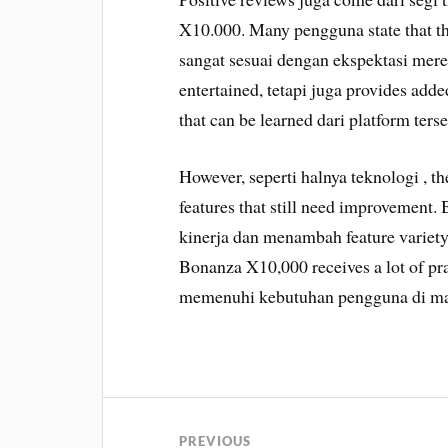
X10.000. Many pengguna state that the
sangat sesuai dengan ekspektasi mer
entertained, tetapi juga provides add
that can be learned dari platform terse
However, seperti halnya teknologi , t
features that still need improvement
kinerja dan menambah feature variety 
Bonanza X10,000 receives a lot of pra
memenuhi kebutuhan pengguna di ma
PREVIOUS