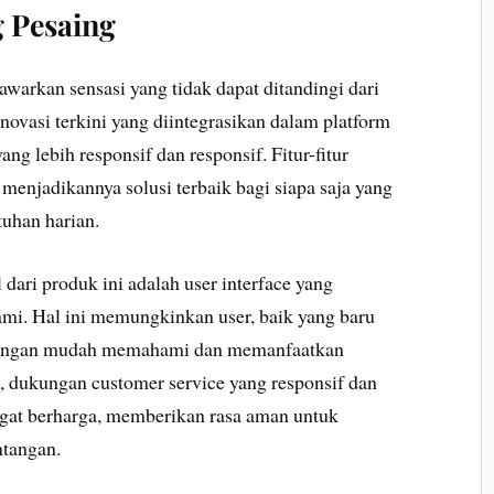
 Pesaing
rkan sensasi yang tidak dapat ditandingi dari
novasi terkini yang diintegrasikan dalam platform
ng lebih responsif dan responsif. Fitur-fitur
i menjadikannya solusi terbaik bagi siapa saja yang
uhan harian.
dari produk ini adalah user interface yang
mi. Hal ini memungkinkan user, baik yang baru
 dengan mudah memahami dan memanfaatkan
tu, dukungan customer service yang responsif dan
angat berharga, memberikan rasa aman untuk
ntangan.