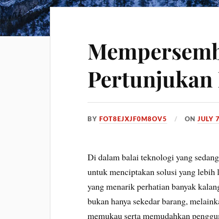
Mempersemba
Pertunjukan
BY
FOT8EJXJF0M8OV5
ON
JULY 
Di dalam balai teknologi yang sedan
untuk menciptakan solusi yang lebih le
yang menarik perhatian banyak kala
bukan hanya sekedar barang, melaink
memukau serta memudahkan pengguna