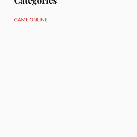
Categories
GAME ONLINE