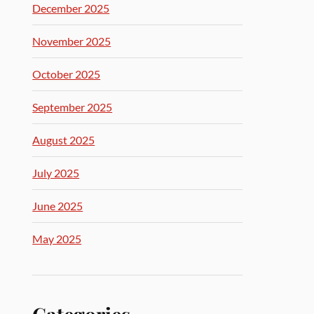
December 2025
November 2025
October 2025
September 2025
August 2025
July 2025
June 2025
May 2025