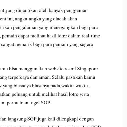
t yang dinantikan oleh banyak penggemar
ent ini, angka-angka yang diacak akan
berikan pengalaman yang menegangkan bagi para
 pemain dapat melihat hasil lotre dalam real-time
 sangat menarik bagi para pemain yang segera
 kamu bisa menggunakan website resmi Singapore
ang terpercaya dan aman. Selalu pastikan kamu
aw yang biasanya biasanya pada waktu-waktu.
kan peluang untuk melihat hasil lotre serta
lam permainan togel SGP.
ian langsung SGP juga kali dilengkapi dengan