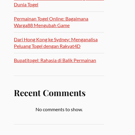
Dunia Togel
Permainan Togel Online: Bagaimana
Warga88 Mengubah Game
Dari Hong Kong ke Sydney: Menganalisa
Peluang Togel dengan Rakyat4D
Bupatitogel: Rahasia di Balik Permainan
Recent Comments
No comments to show.