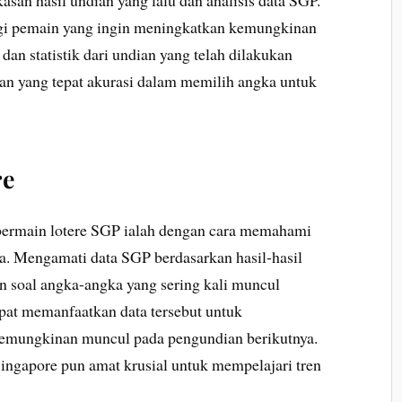
kasan hasil undian yang lalu dan analisis data SGP.
agi pemain yang ingin meningkatkan kemungkinan
n statistik dari undian yang telah dilakukan
han yang tepat akurasi dalam memilih angka untuk
re
 bermain lotere SGP ialah dengan cara memahami
ya. Mengamati data SGP berdasarkan hasil-hasil
 soal angka-angka yang sering kali muncul
at memanfaatkan data tersebut untuk
mungkinan muncul pada pengundian berikutnya.
ingapore pun amat krusial untuk mempelajari tren