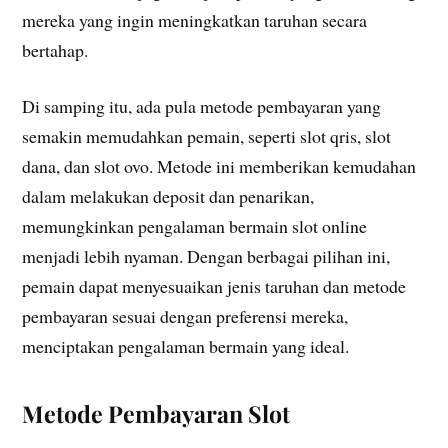
mereka yang ingin meningkatkan taruhan secara
bertahap.
Di samping itu, ada pula metode pembayaran yang
semakin memudahkan pemain, seperti slot qris, slot
dana, dan slot ovo. Metode ini memberikan kemudahan
dalam melakukan deposit dan penarikan,
memungkinkan pengalaman bermain slot online
menjadi lebih nyaman. Dengan berbagai pilihan ini,
pemain dapat menyesuaikan jenis taruhan dan metode
pembayaran sesuai dengan preferensi mereka,
menciptakan pengalaman bermain yang ideal.
Metode Pembayaran Slot