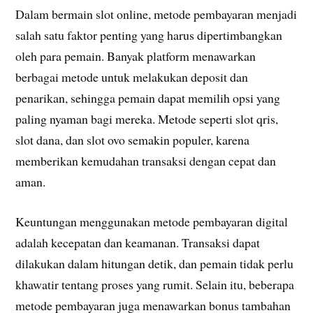
Dalam bermain slot online, metode pembayaran menjadi
salah satu faktor penting yang harus dipertimbangkan
oleh para pemain. Banyak platform menawarkan
berbagai metode untuk melakukan deposit dan
penarikan, sehingga pemain dapat memilih opsi yang
paling nyaman bagi mereka. Metode seperti slot qris,
slot dana, dan slot ovo semakin populer, karena
memberikan kemudahan transaksi dengan cepat dan
aman.
Keuntungan menggunakan metode pembayaran digital
adalah kecepatan dan keamanan. Transaksi dapat
dilakukan dalam hitungan detik, dan pemain tidak perlu
khawatir tentang proses yang rumit. Selain itu, beberapa
metode pembayaran juga menawarkan bonus tambahan