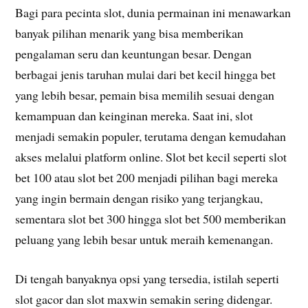
Bagi para pecinta slot, dunia permainan ini menawarkan
banyak pilihan menarik yang bisa memberikan
pengalaman seru dan keuntungan besar. Dengan
berbagai jenis taruhan mulai dari bet kecil hingga bet
yang lebih besar, pemain bisa memilih sesuai dengan
kemampuan dan keinginan mereka. Saat ini, slot
menjadi semakin populer, terutama dengan kemudahan
akses melalui platform online. Slot bet kecil seperti slot
bet 100 atau slot bet 200 menjadi pilihan bagi mereka
yang ingin bermain dengan risiko yang terjangkau,
sementara slot bet 300 hingga slot bet 500 memberikan
peluang yang lebih besar untuk meraih kemenangan.
Di tengah banyaknya opsi yang tersedia, istilah seperti
slot gacor dan slot maxwin semakin sering didengar.