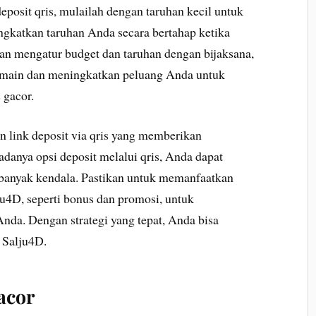
deposit qris, mulailah dengan taruhan kecil untuk
katkan taruhan Anda secara bertahap ketika
gan mengatur budget dan taruhan dengan bijaksana,
main dan meningkatkan peluang Anda untuk
 gacor.
 link deposit via qris yang memberikan
danya opsi deposit melalui qris, Anda dapat
banyak kendala. Pastikan untuk memanfaatkan
ju4D, seperti bonus dan promosi, untuk
da. Dengan strategi yang tepat, Anda bisa
 Salju4D.
acor