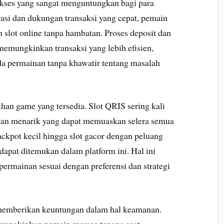
ses yang sangat menguntungkan bagi para
asi dan dukungan transaksi yang cepat, pemain
slot online tanpa hambatan. Proses deposit dan
mungkinkan transaksi yang lebih efisien,
da permainan tanpa khawatir tentang masalah
han game yang tersedia. Slot QRIS sering kali
nan menarik yang dapat memuaskan selera semua
ackpot kecil hingga slot gacor dengan peluang
apat ditemukan dalam platform ini. Hal ini
rmainan sesuai dengan preferensi dan strategi
memberikan keuntungan dalam hal keamanan.