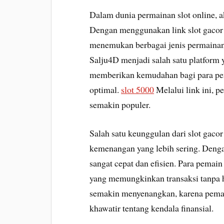
Dalam dunia permainan slot online, a
Dengan menggunakan link slot gacor
menemukan berbagai jenis permainan
Salju4D menjadi salah satu platform 
memberikan kemudahan bagi para pe
optimal.
slot 5000
Melalui link ini, p
semakin populer.
Salah satu keunggulan dari slot ga
kemenangan yang lebih sering. Dengan
sangat cepat dan efisien. Para pemai
yang memungkinkan transaksi tanpa
semakin menyenangkan, karena pemain
khawatir tentang kendala finansial.