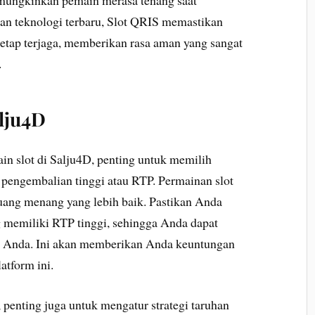
mungkinkan pemain merasa tenang saat
an teknologi terbaru, Slot QRIS memastikan
etap terjaga, memberikan rasa aman yang sangat
.
alju4D
n slot di Salju4D, penting untuk memilih
 pengembalian tinggi atau RTP. Permainan slot
uang menang yang lebih baik. Pastikan Anda
ng memiliki RTP tinggi, sehingga Anda dapat
Anda. Ini akan memberikan Anda keuntungan
atform ini.
 penting juga untuk mengatur strategi taruhan