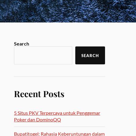
Search
SEARCH
Recent Posts
5 Situs PKV Terpercaya untuk Penggemar
Poker dan DominoQQ
Bupatitogel: Rahasia Keberuntungan dalam