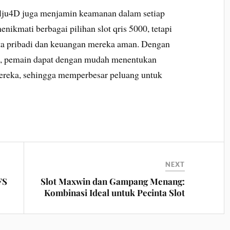
Salju4D juga menjamin keamanan dalam setiap
enikmati berbagai pilihan slot qris 5000, tetapi
a pribadi dan keuangan mereka aman. Dengan
da, pemain dapat dengan mudah menentukan
mereka, sehingga memperbesar peluang untuk
NEXT
FS
Slot Maxwin dan Gampang Menang:
Kombinasi Ideal untuk Pecinta Slot