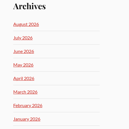
Archives
August 2026
July 2026
June 2026
May 2026
April 2026
March 2026
February 2026
January 2026