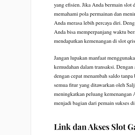
yang efisien. Jika Anda bermain slot 
memahami pola permainan dan mening
Anda merasa lebih percaya diri. Den
Anda bisa memperpanjang waktu ber
mendapatkan kemenangan di slot qris
Jangan lupakan manfaat menggunakan
kemudahan dalam transaksi. Dengan a
dengan cepat menambah saldo tanpa 
semua fitur yang ditawarkan oleh Sal
meningkatkan peluang kemenangan An
menjadi bagian dari pemain sukses di
Link dan Akses Slot G