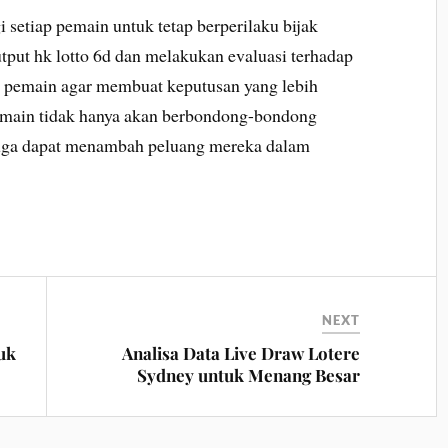
i setiap pemain untuk tetap berperilaku bijak
ut hk lotto 6d dan melakukan evaluasi terhadap
a pemain agar membuat keputusan yang lebih
 pemain tidak hanya akan berbondong-bondong
i juga dapat menambah peluang mereka dalam
NEXT
uk
Analisa Data Live Draw Lotere
Sydney untuk Menang Besar