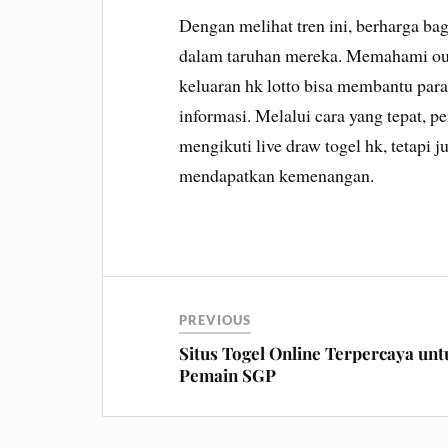
Dengan melihat tren ini, berharga bag
dalam taruhan mereka. Memahami outp
keluaran hk lotto bisa membantu par
informasi. Melalui cara yang tepat,
mengikuti live draw togel hk, tetap
mendapatkan kemenangan.
PREVIOUS
Situs Togel Online Terpercaya unt
Pemain SGP