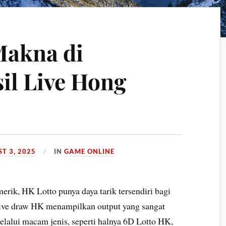
Makna di
il Live Hong
T 3, 2025
IN
GAME ONLINE
erik, HK Lotto punya daya tarik tersendiri bagi
n live draw HK menampilkan output yang sangat
Melalui macam jenis, seperti halnya 6D Lotto HK,