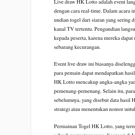
Live draw HK Lotto adalah event la
dengan cara real-time. Dalam acara i
undian togel dari siaran yang sering 
kanal TV tertentu. Pengundian langs
kepada peserta, karena mereka dapat 
sebarang kecurangan.
Event live draw ini biasanya diseleng
para pemain dapat mendapatkan hasil 
HK Lotto mencakup angka-angka yan
pemenang-pemenang. Selain itu, para
sebelumnya, yang disebut data hasi
strategi atau menentukan nomor untu
Permainan Togel HK Lotto, yang term