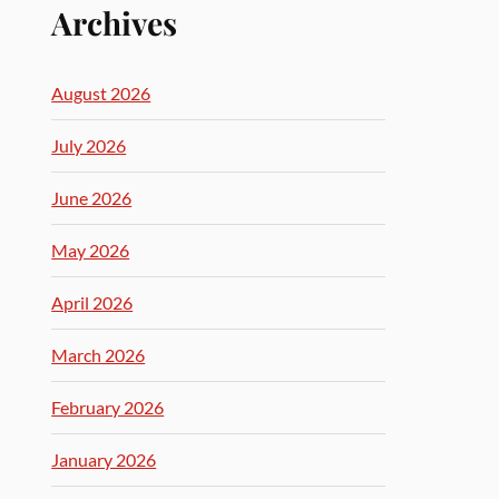
Archives
August 2026
July 2026
June 2026
May 2026
April 2026
March 2026
February 2026
January 2026