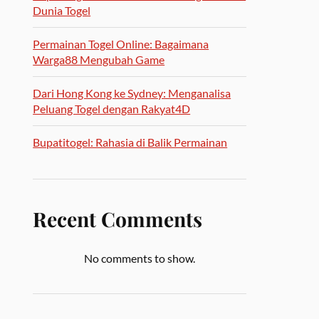
Dunia Togel
Permainan Togel Online: Bagaimana
Warga88 Mengubah Game
Dari Hong Kong ke Sydney: Menganalisa
Peluang Togel dengan Rakyat4D
Bupatitogel: Rahasia di Balik Permainan
Recent Comments
No comments to show.