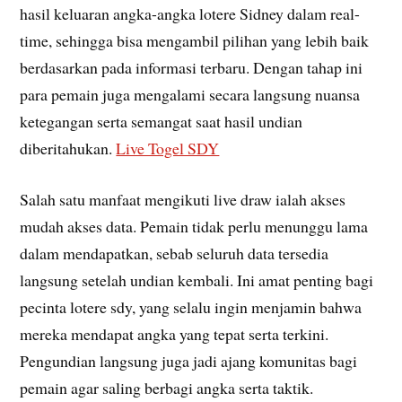
hasil keluaran angka-angka lotere Sidney dalam real-
time, sehingga bisa mengambil pilihan yang lebih baik
berdasarkan pada informasi terbaru. Dengan tahap ini
para pemain juga mengalami secara langsung nuansa
ketegangan serta semangat saat hasil undian
diberitahukan.
Live Togel SDY
Salah satu manfaat mengikuti live draw ialah akses
mudah akses data. Pemain tidak perlu menunggu lama
dalam mendapatkan, sebab seluruh data tersedia
langsung setelah undian kembali. Ini amat penting bagi
pecinta lotere sdy, yang selalu ingin menjamin bahwa
mereka mendapat angka yang tepat serta terkini.
Pengundian langsung juga jadi ajang komunitas bagi
pemain agar saling berbagi angka serta taktik.