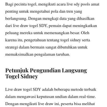
Bagi pecinta togel, mengikuti acara live sdy pools amat
penting untuk mengetahui pola dan tren yang
berlangsung. Dengan mengkaji data yang dihasilkan
dari live draw togel SDY, pemain dapat meningkatkan
peluang mereka untuk memenangkan besar. Oleh
karena itu, pengetahuan tentang togel sidney serta
strategi dalam bermain sangat dibutuhkan untuk
memaksimalkan pengalaman taruhan.
Petunjuk Pengundian Langsung
Togel Sidney
Live draw togel SDY adalah beberapa metode terbaik
dalam mengawasi keputusan undian dalam real-time.
Dengan mengikuti live draw ini, peserta bisa melihat