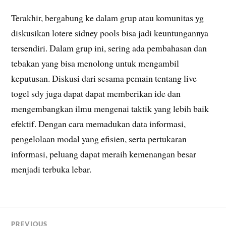
Terakhir, bergabung ke dalam grup atau komunitas yg
diskusikan lotere sidney pools bisa jadi keuntungannya
tersendiri. Dalam grup ini, sering ada pembahasan dan
tebakan yang bisa menolong untuk mengambil
keputusan. Diskusi dari sesama pemain tentang live
togel sdy juga dapat dapat memberikan ide dan
mengembangkan ilmu mengenai taktik yang lebih baik
efektif. Dengan cara memadukan data informasi,
pengelolaan modal yang efisien, serta pertukaran
informasi, peluang dapat meraih kemenangan besar
menjadi terbuka lebar.
PREVIOUS