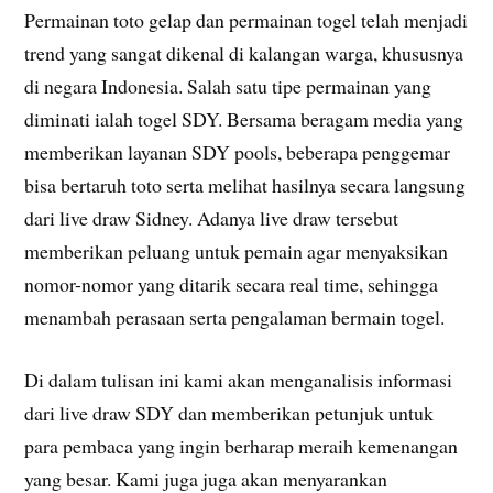
Permainan toto gelap dan permainan togel telah menjadi
trend yang sangat dikenal di kalangan warga, khususnya
di negara Indonesia. Salah satu tipe permainan yang
diminati ialah togel SDY. Bersama beragam media yang
memberikan layanan SDY pools, beberapa penggemar
bisa bertaruh toto serta melihat hasilnya secara langsung
dari live draw Sidney. Adanya live draw tersebut
memberikan peluang untuk pemain agar menyaksikan
nomor-nomor yang ditarik secara real time, sehingga
menambah perasaan serta pengalaman bermain togel.
Di dalam tulisan ini kami akan menganalisis informasi
dari live draw SDY dan memberikan petunjuk untuk
para pembaca yang ingin berharap meraih kemenangan
yang besar. Kami juga juga akan menyarankan