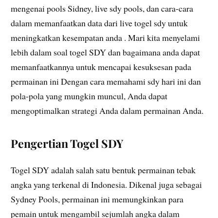
mengenai pools Sidney, live sdy pools, dan cara-cara
dalam memanfaatkan data dari live togel sdy untuk
meningkatkan kesempatan anda . Mari kita menyelami
lebih dalam soal togel SDY dan bagaimana anda dapat
memanfaatkannya untuk mencapai kesuksesan pada
permainan ini Dengan cara memahami sdy hari ini dan
pola-pola yang mungkin muncul, Anda dapat
mengoptimalkan strategi Anda dalam permainan Anda.
Pengertian Togel SDY
Togel SDY adalah salah satu bentuk permainan tebak
angka yang terkenal di Indonesia. Dikenal juga sebagai
Sydney Pools, permainan ini memungkinkan para
pemain untuk mengambil sejumlah angka dalam