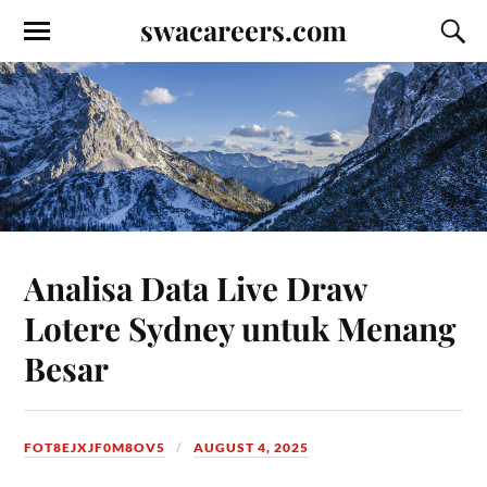
swacareers.com
Analisa Data Live Draw
Lotere Sydney untuk Menang
Besar
FOT8EJXJF0M8OV5
AUGUST 4, 2025