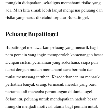
mungkin didapatkan, sekaligus memahami risiko yang
ada. Mari kita simak lebih lanjut mengenai peluang dan
risiko yang harus diketahui seputar Bupatitogel.
Peluang Bupatitogel
Bupatitogel menawarkan peluang yang menarik bagi
para pemain yang ingin memperoleh kemenangan besar.
Dengan sistem permainan yang sederhana, siapa pun
dapat dengan mudah memahami cara bermain dan
mulai memasang taruhan. Kesederhanaan ini menarik
perhatian banyak orang, termasuk mereka yang baru
pertama kali mencoba peruntungan di dunia togel.
Selain itu, peluang untuk mendapatkan hadiah besar
mungkin menjadi motivasi utama bagi pemain untuk