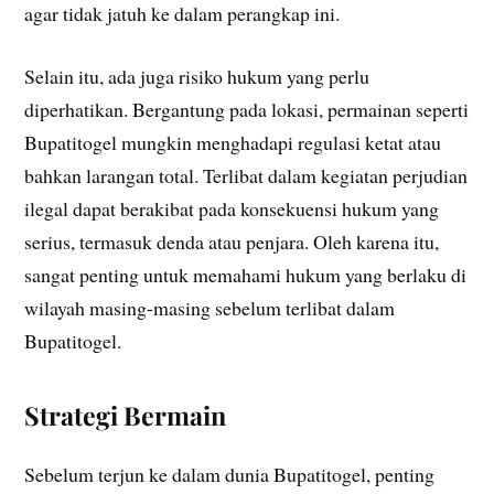
agar tidak jatuh ke dalam perangkap ini.
Selain itu, ada juga risiko hukum yang perlu
diperhatikan. Bergantung pada lokasi, permainan seperti
Bupatitogel mungkin menghadapi regulasi ketat atau
bahkan larangan total. Terlibat dalam kegiatan perjudian
ilegal dapat berakibat pada konsekuensi hukum yang
serius, termasuk denda atau penjara. Oleh karena itu,
sangat penting untuk memahami hukum yang berlaku di
wilayah masing-masing sebelum terlibat dalam
Bupatitogel.
Strategi Bermain
Sebelum terjun ke dalam dunia Bupatitogel, penting