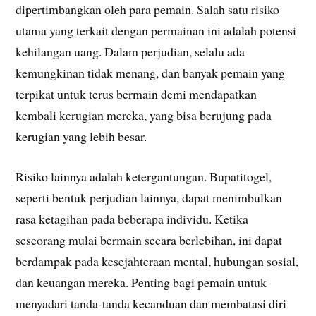
dipertimbangkan oleh para pemain. Salah satu risiko
utama yang terkait dengan permainan ini adalah potensi
kehilangan uang. Dalam perjudian, selalu ada
kemungkinan tidak menang, dan banyak pemain yang
terpikat untuk terus bermain demi mendapatkan
kembali kerugian mereka, yang bisa berujung pada
kerugian yang lebih besar.
Risiko lainnya adalah ketergantungan. Bupatitogel,
seperti bentuk perjudian lainnya, dapat menimbulkan
rasa ketagihan pada beberapa individu. Ketika
seseorang mulai bermain secara berlebihan, ini dapat
berdampak pada kesejahteraan mental, hubungan sosial,
dan keuangan mereka. Penting bagi pemain untuk
menyadari tanda-tanda kecanduan dan membatasi diri