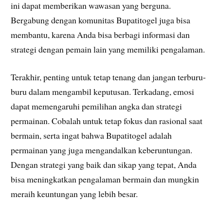
ini dapat memberikan wawasan yang berguna.
Bergabung dengan komunitas Bupatitogel juga bisa
membantu, karena Anda bisa berbagi informasi dan
strategi dengan pemain lain yang memiliki pengalaman.
Terakhir, penting untuk tetap tenang dan jangan terburu-
buru dalam mengambil keputusan. Terkadang, emosi
dapat memengaruhi pemilihan angka dan strategi
permainan. Cobalah untuk tetap fokus dan rasional saat
bermain, serta ingat bahwa Bupatitogel adalah
permainan yang juga mengandalkan keberuntungan.
Dengan strategi yang baik dan sikap yang tepat, Anda
bisa meningkatkan pengalaman bermain dan mungkin
meraih keuntungan yang lebih besar.