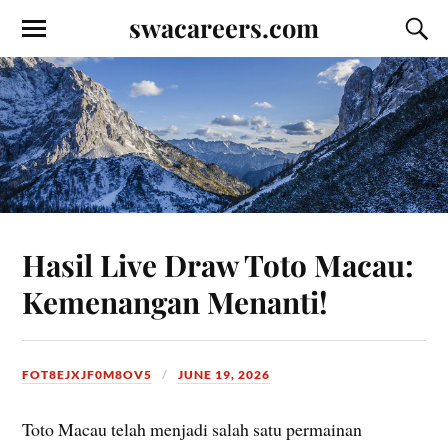
swacareers.com
Hasil Live Draw Toto Macau:
Kemenangan Menanti!
FOT8EJXJF0M8OV5
JUNE 19, 2026
Toto Macau telah menjadi salah satu permainan