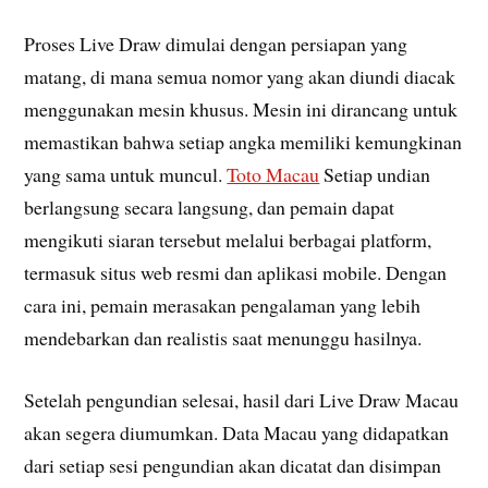
Proses Live Draw dimulai dengan persiapan yang
matang, di mana semua nomor yang akan diundi diacak
menggunakan mesin khusus. Mesin ini dirancang untuk
memastikan bahwa setiap angka memiliki kemungkinan
yang sama untuk muncul.
Toto Macau
Setiap undian
berlangsung secara langsung, dan pemain dapat
mengikuti siaran tersebut melalui berbagai platform,
termasuk situs web resmi dan aplikasi mobile. Dengan
cara ini, pemain merasakan pengalaman yang lebih
mendebarkan dan realistis saat menunggu hasilnya.
Setelah pengundian selesai, hasil dari Live Draw Macau
akan segera diumumkan. Data Macau yang didapatkan
dari setiap sesi pengundian akan dicatat dan disimpan