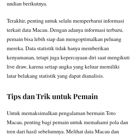
undian berikutnya.
Terakhir, penting untuk selalu memperbarui informasi
terkait data Macau. Dengan adanya informasi terbaru,
pemain bisa lebih siap dan mengoptimalkan peluang
mereka. Data statistik tidak hanya memberikan
kenyamanan, tetapi juga kepercayaan diri saat mengikuti
live draw, karena setiap angka yang keluar memiliki
latar belakang statistik yang dapat dianalisis.
Tips dan Trik untuk Pemain
Untuk memaksimalkan pengalaman bermain Toto
Macau, penting bagi pemain untuk memahami pola dan
tren dari hasil sebelumnya. Melihat data Macau dan