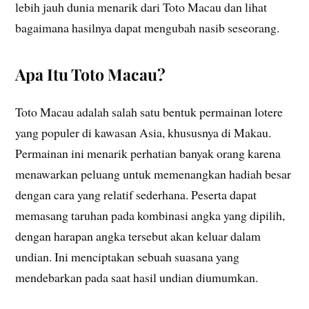
lebih jauh dunia menarik dari Toto Macau dan lihat
bagaimana hasilnya dapat mengubah nasib seseorang.
Apa Itu Toto Macau?
Toto Macau adalah salah satu bentuk permainan lotere
yang populer di kawasan Asia, khususnya di Makau.
Permainan ini menarik perhatian banyak orang karena
menawarkan peluang untuk memenangkan hadiah besar
dengan cara yang relatif sederhana. Peserta dapat
memasang taruhan pada kombinasi angka yang dipilih,
dengan harapan angka tersebut akan keluar dalam
undian. Ini menciptakan sebuah suasana yang
mendebarkan pada saat hasil undian diumumkan.