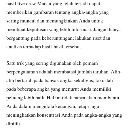
hasil live draw Macau yang telah terjadi dapat
memberikan gambaran tentang angka-angka yang
sering muncul dan memungkinkan Anda untuk
membuat keputusan yang lebih informasi. Jangan hanya
bergantung pada keberuntungan; lakukan riset dan
analisis terhadap hasil-hasil tersebut.
Satu trik yang sering digunakan oleh pemain
berpengalaman adalah membatasi jumlah taruhan. Alih-
alih bertaruh pada banyak angka sekaligus, fokuslah
pada beberapa angka yang menurut Anda memiliki
peluang lebih baik. Hal ini tidak hanya akan membantu
Anda dalam mengelola keuangan, tetapi juga
meningkatkan konsentrasi Anda pada angka-angka yang
dipilih.