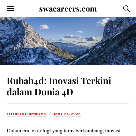
swacareers.com
Rubah4d: Inovasi Terkini
dalam Dunia 4D
FOT8EJXJF0M8OV5
MAY 26, 2026
Dalam era teknologi yang terus berkembang, inovasi