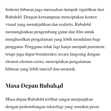
Industri hiburan juga merasakan dampak signifikan dari
Rubah4d. Dengan kemampuan menciptakan konten
visual yang menakjubkan dan realistis, Rubah4d
memungkinkan pengembang game dan film untuk
menghasilkan pengalaman yang lebih mendalam bagi
pengguna. Pengguna tidak lagi hanya menjadi penonton,
tetapi juga dapat berinteraksi secara langsung dengan
elemen-elemen cerita, menciptakan pengalaman
hiburan yang lebih imersif dan menarik.
Masa Depan Rubah4d
Masa depan Rubah4d terlihat sangat menjanjikan
dengan perkembangan teknologi yang semakin pesat.