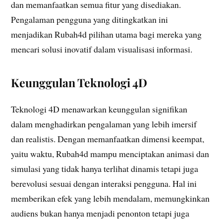
dan memanfaatkan semua fitur yang disediakan.
Pengalaman pengguna yang ditingkatkan ini
menjadikan Rubah4d pilihan utama bagi mereka yang
mencari solusi inovatif dalam visualisasi informasi.
Keunggulan Teknologi 4D
Teknologi 4D menawarkan keunggulan signifikan
dalam menghadirkan pengalaman yang lebih imersif
dan realistis. Dengan memanfaatkan dimensi keempat,
yaitu waktu, Rubah4d mampu menciptakan animasi dan
simulasi yang tidak hanya terlihat dinamis tetapi juga
berevolusi sesuai dengan interaksi pengguna. Hal ini
memberikan efek yang lebih mendalam, memungkinkan
audiens bukan hanya menjadi penonton tetapi juga