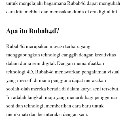
untuk menjelajahi bagaimana Rubah4d dapat mengubah
cara kita melihat dan merasakan dunia di era digital ini.
Apa itu Rubah4d?
Rubah4d merupakan inovasi terbaru yang
menggabungkan teknologi canggih dengan kreativitas
dalam dunia seni digital. Dengan memanfaatkan
teknologi 4D, Rubah4d menawarkan pengalaman visual
yang imersif, di mana pengguna dapat merasakan
seolah-olah mereka berada di dalam karya seni tersebut.
Ini adalah langkah maju yang menarik bagi penggemar
seni dan teknologi, memberikan cara baru untuk
menikmati dan berinteraksi dengan seni.