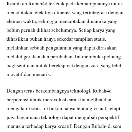
Keunikan Rubah4d terletak pada kemampuannya untuk
menciptakan efek tiga dimensi yang terintegrasi dengan
elemen waktu, sehingga menciptakan dinamika yang
belum pernah dilihat sebelumnya. Setiap karya yang
dihasilkan bukan hanya sekedar tampilan statis,
melainkan sebuah pengalaman yang dapat dirasakan
melalui gerakan dan perubahan. Ini membuka peluang
bagi seniman untuk berekspresi dengan cara yang lebih
inovatif dan menarik.
Dengan terus berkembangnya teknologi, Rubah4d
berpotensi untuk merevolusi cara kita melihat dan
mengalami seni. Ini bukan hanya tentang visual, tetapi
juga bagaimana teknologi dapat mengubah perspektif
manusia terhadap karya kreatif. Dengan Rubah4d, seni