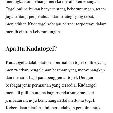
meningkatkan peluang mereka meraih kemenangan.
Togel online bukan hanya tentang keberuntungan, tetapi
juga tentang pengetahuan dan strategi yang tepat,
menjadikan Kudatogel sebagai partner terpercaya dalam
meraih cibiran keberuntungan.
Apa Itu Kudatogel?
Kudatogel adalah platform permainan togel online yang
menawarkan pengalaman bermain yang menyenangkan
dan menarik bagi para penggemar togel. Dengan
berbagai jenis permainan yang tersedia, Kudatogel
menjadi pilihan utama bagi mereka yang mencari
jembatan menuju kemenangan dalam dunia togel.
Keberadaan platform ini memudahkan pemain untuk