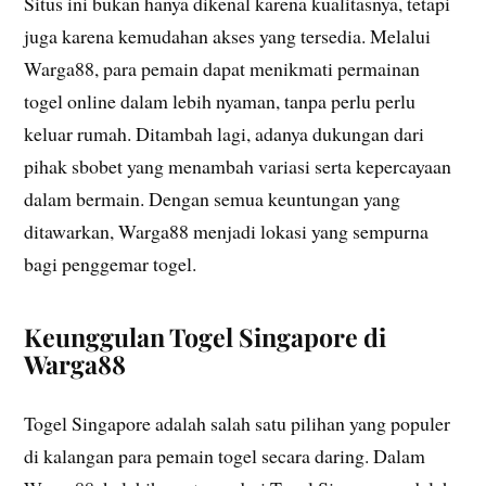
Situs ini bukan hanya dikenal karena kualitasnya, tetapi
juga karena kemudahan akses yang tersedia. Melalui
Warga88, para pemain dapat menikmati permainan
togel online dalam lebih nyaman, tanpa perlu perlu
keluar rumah. Ditambah lagi, adanya dukungan dari
pihak sbobet yang menambah variasi serta kepercayaan
dalam bermain. Dengan semua keuntungan yang
ditawarkan, Warga88 menjadi lokasi yang sempurna
bagi penggemar togel.
Keunggulan Togel Singapore di
Warga88
Togel Singapore adalah salah satu pilihan yang populer
di kalangan para pemain togel secara daring. Dalam