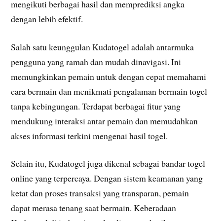
mengikuti berbagai hasil dan memprediksi angka
dengan lebih efektif.
Salah satu keunggulan Kudatogel adalah antarmuka
pengguna yang ramah dan mudah dinavigasi. Ini
memungkinkan pemain untuk dengan cepat memahami
cara bermain dan menikmati pengalaman bermain togel
tanpa kebingungan. Terdapat berbagai fitur yang
mendukung interaksi antar pemain dan memudahkan
akses informasi terkini mengenai hasil togel.
Selain itu, Kudatogel juga dikenal sebagai bandar togel
online yang terpercaya. Dengan sistem keamanan yang
ketat dan proses transaksi yang transparan, pemain
dapat merasa tenang saat bermain. Keberadaan