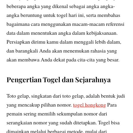
beberapa angka yang dikenal sebagai angka angka-
angka beruntung untuk togel hari ini, serta membahas
bagaimana cara menggunakan macam-macam referensi
data dalam menentukan angka dalam kebijaksanaan.
Persiapkan dirimu kamu dalam menggali lebih dalam,
dan barangkali Anda akan menemukan rahasia yang
akan membawa Anda dekat pada cita-cita yang besar.
Pengertian Togel dan Sejarahnya
Toto gelap, singkatan dari toto gelap, adalah bentuk judi
yang mencakup pilihan nomor.
togel hongkong
Para
pemain sering memilih sekumpulan nomor dari
serangkaian nomor yang sudah ditetapkan. Togel bisa
dimainkan melalui berbagai metode, mulai dari