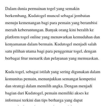
Dalam dunia permainan togel yang semakin
berkembang, Kudatogel muncul sebagai jembatan
menuju kemenangan bagi para pemain yang berambisi
meraih keberuntungan. Banyak orang kini beralih ke
platform togel online yang menawarkan kemudahan dan
kenyamanan dalam bermain. Kudatogel menjadi salah
satu pilihan utama bagi para penggemar togel, dengan
berbagai fitur menarik dan pelayanan yang memuaskan.
Kuda togel, sebagai istilah yang sering digunakan dalam
komunitas pemain, menunjukkan semangat kompetisi
dan strategi dalam memilih angka. Dengan menjadi
bagian dari Kudatogel, pemain memiliki akses ke
informasi terkini dan tips berharga yang dapat