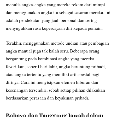
menulis angka-angka yang mereka rekam dari mimpi
dan menggunakan angka itu sebagai sasaran mereka. Ini
adalah pendekatan yang jauh personal dan sering
menyuguhkan rasa kepercayaan diri kepada pemain.
Terakhir, menggunakan metode undian atau pembagian
angka manual juga tak kalah seru. Beberapa orang
bergantung pada kombinasi angka yang mereka
favoritkan, seperti hari lahir, angka beruntung pribadi,
atau angka tertentu yang memiliki arti spesial bagi
dirinya. Cara ini menyisipkan elemen hiburan dan
kesenangan tersendiri, sebab setiap pilihan dilakukan
berdasarkan perasaan dan keyakinan pribadi.
Bahaya dan Tanggung Jawab dalam