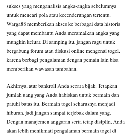
sukses yang menganalisis angka-angka sebelumnya
untuk mencari pola atau kecenderungan tertentu.
Warga88 memberikan akses ke berbagai data historis
yang dapat membantu Anda meramalkan angka yang
mungkin keluar. Di samping itu, jangan ragu untuk
bergabung forum atau diskusi online mengenai togel,
karena berbagi pengalaman dengan pemain lain bisa
memberikan wawasan tambahan.
Akhirnya, atur bankroll Anda secara bijak. Tetapkan
jumlah uang yang Anda habiskan untuk bermain dan
patuhi batas itu. Bermain togel seharusnya menjadi
hiburan, jadi jangan sampai terjebak dalam yang.
Dengan manajemen anggaran serta tetap disiplin, Anda
akan lebih menikmati pengalaman bermain togel di