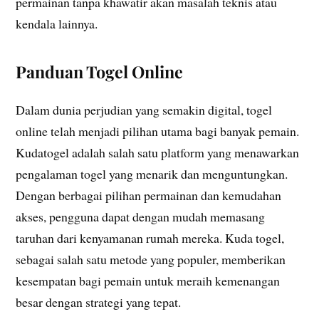
permainan tanpa khawatir akan masalah teknis atau
kendala lainnya.
Panduan Togel Online
Dalam dunia perjudian yang semakin digital, togel
online telah menjadi pilihan utama bagi banyak pemain.
Kudatogel adalah salah satu platform yang menawarkan
pengalaman togel yang menarik dan menguntungkan.
Dengan berbagai pilihan permainan dan kemudahan
akses, pengguna dapat dengan mudah memasang
taruhan dari kenyamanan rumah mereka. Kuda togel,
sebagai salah satu metode yang populer, memberikan
kesempatan bagi pemain untuk meraih kemenangan
besar dengan strategi yang tepat.