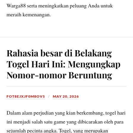
Warga88 serta meningkatkan peluang Anda untuk
meraih kemenangan.
Rahasia besar di Belakang
Togel Hari Ini: Mengungkap
Nomor-nomor Beruntung
FOT8EJXJF0M8OV5
MAY 20, 2026
Dalam alam perjudian yang kian berkembang, togel hari
ini menjadi salah satu game yang dibicarakan oleh para
sejumlah pecinta angka. Togel, yang merupakan