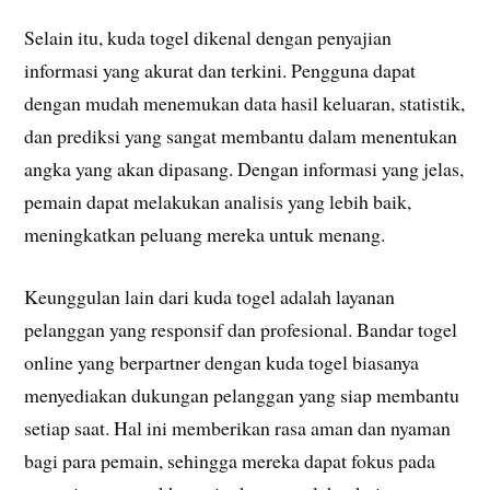
Selain itu, kuda togel dikenal dengan penyajian
informasi yang akurat dan terkini. Pengguna dapat
dengan mudah menemukan data hasil keluaran, statistik,
dan prediksi yang sangat membantu dalam menentukan
angka yang akan dipasang. Dengan informasi yang jelas,
pemain dapat melakukan analisis yang lebih baik,
meningkatkan peluang mereka untuk menang.
Keunggulan lain dari kuda togel adalah layanan
pelanggan yang responsif dan profesional. Bandar togel
online yang berpartner dengan kuda togel biasanya
menyediakan dukungan pelanggan yang siap membantu
setiap saat. Hal ini memberikan rasa aman dan nyaman
bagi para pemain, sehingga mereka dapat fokus pada