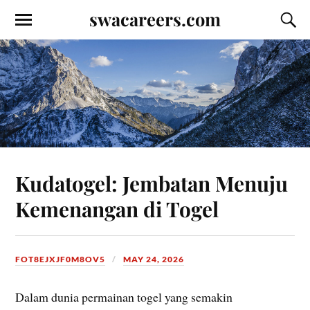
swacareers.com
Kudatogel: Jembatan Menuju
Kemenangan di Togel
FOT8EJXJF0M8OV5
MAY 24, 2026
Dalam dunia permainan togel yang semakin