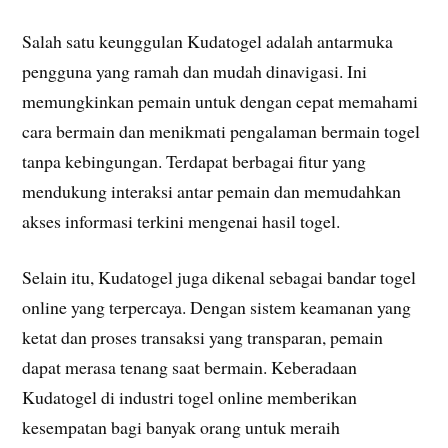
Salah satu keunggulan Kudatogel adalah antarmuka
pengguna yang ramah dan mudah dinavigasi. Ini
memungkinkan pemain untuk dengan cepat memahami
cara bermain dan menikmati pengalaman bermain togel
tanpa kebingungan. Terdapat berbagai fitur yang
mendukung interaksi antar pemain dan memudahkan
akses informasi terkini mengenai hasil togel.
Selain itu, Kudatogel juga dikenal sebagai bandar togel
online yang terpercaya. Dengan sistem keamanan yang
ketat dan proses transaksi yang transparan, pemain
dapat merasa tenang saat bermain. Keberadaan
Kudatogel di industri togel online memberikan
kesempatan bagi banyak orang untuk meraih