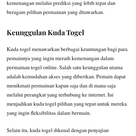
kemenangan melalui prediksi yang lebih tepat dan
beragam pilihan permainan yang ditawarkan.
Keunggulan Kuda Togel
Kuda togel menawarkan berbagai keuntungan bagi para
pemainnya yang ingin meraih kemenangan dalam
permainan togel online. Salah satu keunggulan utama
adalah kemudahan akses yang diberikan. Pemain dapat
menikmati permainan kapan saja dan di mana saja
melalui perangkat yang terhubung ke internet. Ini
menjadikan kuda togel pilihan yang tepat untuk mereka
yang ingin fleksibilitas dalam bermain.
Selain itu, kuda togel dikenal dengan penyajian