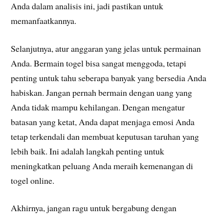
Anda dalam analisis ini, jadi pastikan untuk
memanfaatkannya.
Selanjutnya, atur anggaran yang jelas untuk permainan
Anda. Bermain togel bisa sangat menggoda, tetapi
penting untuk tahu seberapa banyak yang bersedia Anda
habiskan. Jangan pernah bermain dengan uang yang
Anda tidak mampu kehilangan. Dengan mengatur
batasan yang ketat, Anda dapat menjaga emosi Anda
tetap terkendali dan membuat keputusan taruhan yang
lebih baik. Ini adalah langkah penting untuk
meningkatkan peluang Anda meraih kemenangan di
togel online.
Akhirnya, jangan ragu untuk bergabung dengan