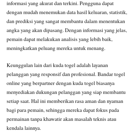
informasi yang akurat dan terkini. Pengguna dapat
dengan mudah menemukan data hasil keluaran, statistik,
dan prediksi yang sangat membantu dalam menentukan
angka yang akan dipasang. Dengan informasi yang jelas,
pemain dapat melakukan analisis yang lebih baik,
meningkatkan peluang mereka untuk menang.
Keunggulan lain dari kuda togel adalah layanan
pelanggan yang responsif dan profesional. Bandar togel
online yang berpartner dengan kuda togel biasanya
menyediakan dukungan pelanggan yang siap membantu
setiap saat. Hal ini memberikan rasa aman dan nyaman
bagi para pemain, sehingga mereka dapat fokus pada
permainan tanpa khawatir akan masalah teknis atau
kendala lainnya.