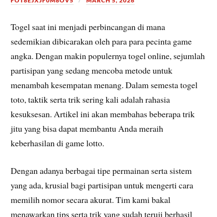
FOT8EJXJF0M8OV5
MARCH 5, 2026
Togel saat ini menjadi perbincangan di mana
sedemikian dibicarakan oleh para para pecinta game
angka. Dengan makin populernya togel online, sejumlah
partisipan yang sedang mencoba metode untuk
menambah kesempatan menang. Dalam semesta togel
toto, taktik serta trik sering kali adalah rahasia
kesuksesan. Artikel ini akan membahas beberapa trik
jitu yang bisa dapat membantu Anda meraih
keberhasilan di game lotto.
Dengan adanya berbagai tipe permainan serta sistem
yang ada, krusial bagi partisipan untuk mengerti cara
memilih nomor secara akurat. Tim kami bakal
menawarkan tips serta trik yang sudah teruji berhasil