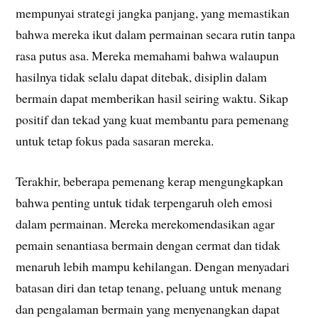
mempunyai strategi jangka panjang, yang memastikan
bahwa mereka ikut dalam permainan secara rutin tanpa
rasa putus asa. Mereka memahami bahwa walaupun
hasilnya tidak selalu dapat ditebak, disiplin dalam
bermain dapat memberikan hasil seiring waktu. Sikap
positif dan tekad yang kuat membantu para pemenang
untuk tetap fokus pada sasaran mereka.
Terakhir, beberapa pemenang kerap mengungkapkan
bahwa penting untuk tidak terpengaruh oleh emosi
dalam permainan. Mereka merekomendasikan agar
pemain senantiasa bermain dengan cermat dan tidak
menaruh lebih mampu kehilangan. Dengan menyadari
batasan diri dan tetap tenang, peluang untuk menang
dan pengalaman bermain yang menyenangkan dapat