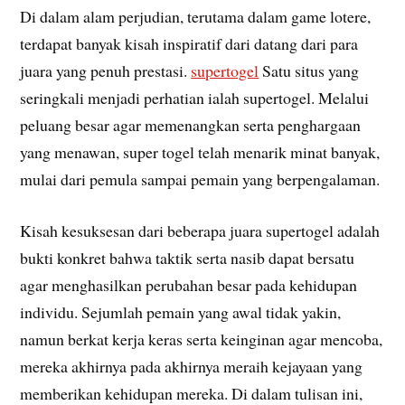
Di dalam alam perjudian, terutama dalam game lotere,
terdapat banyak kisah inspiratif dari datang dari para
juara yang penuh prestasi.
supertogel
Satu situs yang
seringkali menjadi perhatian ialah supertogel. Melalui
peluang besar agar memenangkan serta penghargaan
yang menawan, super togel telah menarik minat banyak,
mulai dari pemula sampai pemain yang berpengalaman.
Kisah kesuksesan dari beberapa juara supertogel adalah
bukti konkret bahwa taktik serta nasib dapat bersatu
agar menghasilkan perubahan besar pada kehidupan
individu. Sejumlah pemain yang awal tidak yakin,
namun berkat kerja keras serta keinginan agar mencoba,
mereka akhirnya pada akhirnya meraih kejayaan yang
memberikan kehidupan mereka. Di dalam tulisan ini,