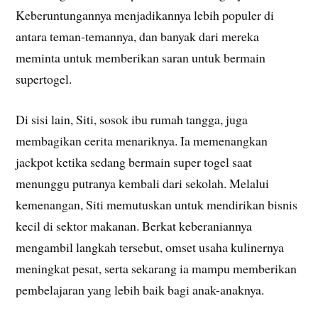
Keberuntungannya menjadikannya lebih populer di
antara teman-temannya, dan banyak dari mereka
meminta untuk memberikan saran untuk bermain
supertogel.
Di sisi lain, Siti, sosok ibu rumah tangga, juga
membagikan cerita menariknya. Ia memenangkan
jackpot ketika sedang bermain super togel saat
menunggu putranya kembali dari sekolah. Melalui
kemenangan, Siti memutuskan untuk mendirikan bisnis
kecil di sektor makanan. Berkat keberaniannya
mengambil langkah tersebut, omset usaha kulinernya
meningkat pesat, serta sekarang ia mampu memberikan
pembelajaran yang lebih baik bagi anak-anaknya.