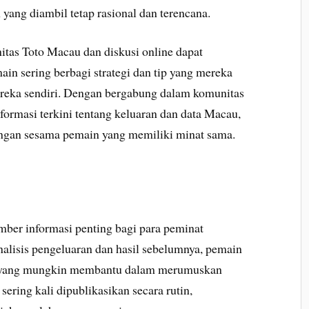
ang diambil tetap rasional dan terencana.
itas Toto Macau dan diskusi online dapat
 sering berbagi strategi dan tip yang mereka
eka sendiri. Dengan bergabung dalam komunitas
formasi terkini tentang keluaran dan data Macau,
dengan sesama pemain yang memiliki minat sama.
ber informasi penting bagi para peminat
alisis pengeluaran dan hasil sebelumnya, pemain
en yang mungkin membantu dalam merumuskan
 sering kali dipublikasikan secara rutin,