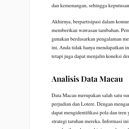
dan kemenangan, sehingga keputusan y
Akhirnya, berpartisipasi dalam komun
memberikan wawasan tambahan. Pemain
gunakan berdasarkan pengalaman mer
ini, Anda tidak hanya mendapatkan in
tetapi juga dapat menjalin koneksi 
Analisis Data Macau
Data Macau merupakan salah satu sum
perjudian dan Lotere. Dengan mengan
dapat mengidentifikasi pola dan tr
strategi taruhan mereka. Informasi ini