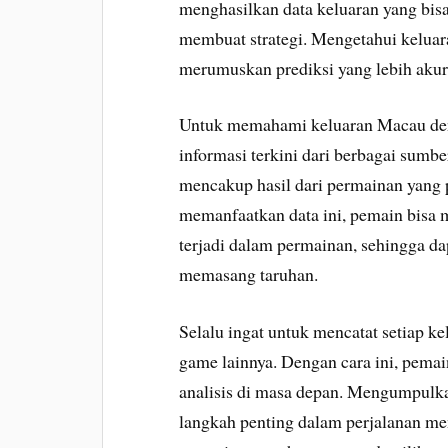
menghasilkan data keluaran yang bis
membuat strategi. Mengetahui kelua
merumuskan prediksi yang lebih aku
Untuk memahami keluaran Macau deng
informasi terkini dari berbagai sumb
mencakup hasil dari permainan yang p
memanfaatkan data ini, pemain bisa 
terjadi dalam permainan, sehingga da
memasang taruhan.
Selalu ingat untuk mencatat setiap ke
game lainnya. Dengan cara ini, pema
analisis di masa depan. Mengumpulka
langkah penting dalam perjalanan m