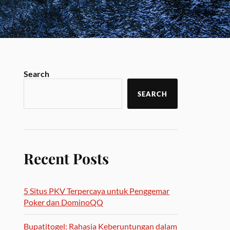
Search
SEARCH
Recent Posts
5 Situs PKV Terpercaya untuk Penggemar
Poker dan DominoQQ
Bupatitogel: Rahasia Keberuntungan dalam