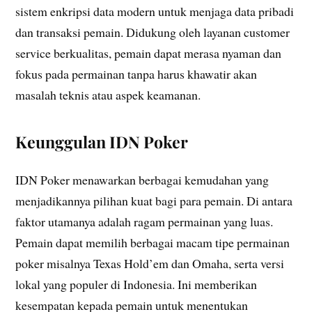
sistem enkripsi data modern untuk menjaga data pribadi
dan transaksi pemain. Didukung oleh layanan customer
service berkualitas, pemain dapat merasa nyaman dan
fokus pada permainan tanpa harus khawatir akan
masalah teknis atau aspek keamanan.
Keunggulan IDN Poker
IDN Poker menawarkan berbagai kemudahan yang
menjadikannya pilihan kuat bagi para pemain. Di antara
faktor utamanya adalah ragam permainan yang luas.
Pemain dapat memilih berbagai macam tipe permainan
poker misalnya Texas Hold’em dan Omaha, serta versi
lokal yang populer di Indonesia. Ini memberikan
kesempatan kepada pemain untuk menentukan