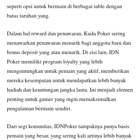
seperti opsi untuk bermain di berbagai table dengan
batas taruhan yang.
Dalam hal reward dan penawaran, Kuda Poker sering
menawarkan penawaran menarik bagi anggota baru dan
bonus deposit yang atau menarik. Di sisi lain, IDN
Poker memiliki program loyalty yang lebih
menguntungkan untuk pemain yang aktif, memberikan
mereka kesempatan untuk mendapatkan lebih banyak
hadiah dan keuntungan jangka lama. Ini menjadi elemen
penting untuk gamer yang ingin memaksimalkan
pengalaman bermain sendiri.
Dari segi komunitas, IDNPoker tampaknya punya basis
pemain yang besar, yang sering kali artinya lebih banyak