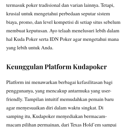
termasuk poker tradisional dan varian lainnya. Tetapi,
krusial untuk mengetahui perbedaan seputar sistem
biaya, promo, dan level kompetisi di setiap situs sebelum
membuat keputusan. Ayo telaah menelusuri lebih dalam
hal Kuda Poker serta IDN Poker agar mengetahui mana
yang lebih untuk Anda.
Keunggulan Platform Kudapoker
Platform ini menawarkan berbagai kefasilitasan bagi
penggunanya, yang mencakup antarmuka yang user-
friendly. Tampilan intuitif memudahkan pemain baru
agar menyesuaikan diri dalam waktu singkat. Di
samping itu, Kudapoker menyediakan bermacam-
macam pilihan permainan, dari Texas Hold’em sampai