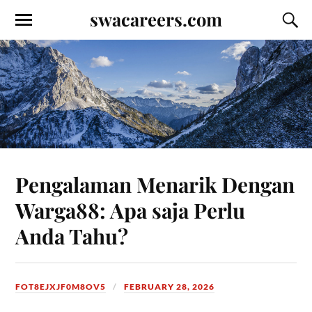
swacareers.com
Pengalaman Menarik Dengan
Warga88: Apa saja Perlu
Anda Tahu?
FOT8EJXJF0M8OV5
FEBRUARY 28, 2026