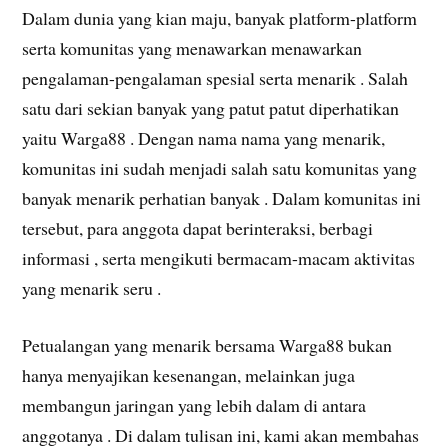
Dalam dunia yang kian maju, banyak platform-platform
serta komunitas yang menawarkan menawarkan
pengalaman-pengalaman spesial serta menarik . Salah
satu dari sekian banyak yang patut patut diperhatikan
yaitu Warga88 . Dengan nama nama yang menarik,
komunitas ini sudah menjadi salah satu komunitas yang
banyak menarik perhatian banyak . Dalam komunitas ini
tersebut, para anggota dapat berinteraksi, berbagi
informasi , serta mengikuti bermacam-macam aktivitas
yang menarik seru .
Petualangan yang menarik bersama Warga88 bukan
hanya menyajikan kesenangan, melainkan juga
membangun jaringan yang lebih dalam di antara
anggotanya . Di dalam tulisan ini, kami akan membahas