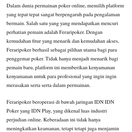
Dalam dunia permainan poker online, memilih platform
yang tepat tepat sangat berpengaruh pada pengalaman
bermain. Salah satu yang yang mendapatkan mencuri
perhatian pemain adalah Feraripoker. Dengan
kemudahan fitur yang menarik dan kemudahan akses,
Feraripoker berhasil sebagai pilihan utama bagi para
penggemar poker. Tidak hanya menjadi menarik bagi
pemain baru, platform ini memberikan kenyamanan
kenyamanan untuk para profesional yang ingin ingin
merasakan serta serta dalam permainan.
Feraripoker beroperasi di bawah jaringan IDN IDN
Poker yang IDN Play, yang dikenal luas industri
perjudian online. Keberadaan ini tidak hanya
meningkatkan keamanan, tetapi tetapi juga menjamin