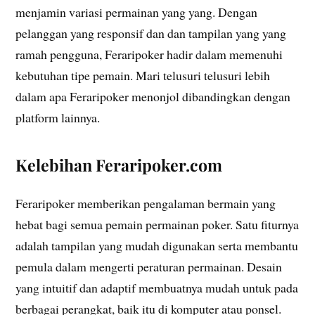
menjamin variasi permainan yang yang. Dengan
pelanggan yang responsif dan dan tampilan yang yang
ramah pengguna, Feraripoker hadir dalam memenuhi
kebutuhan tipe pemain. Mari telusuri telusuri lebih
dalam apa Feraripoker menonjol dibandingkan dengan
platform lainnya.
Kelebihan Feraripoker.com
Feraripoker memberikan pengalaman bermain yang
hebat bagi semua pemain permainan poker. Satu fiturnya
adalah tampilan yang mudah digunakan serta membantu
pemula dalam mengerti peraturan permainan. Desain
yang intuitif dan adaptif membuatnya mudah untuk pada
berbagai perangkat, baik itu di komputer atau ponsel.