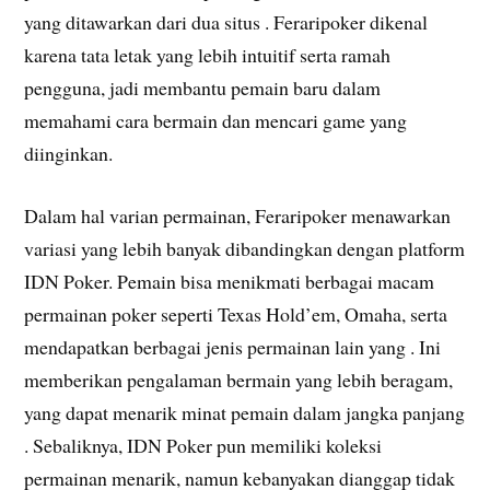
yang ditawarkan dari dua situs . Feraripoker dikenal
karena tata letak yang lebih intuitif serta ramah
pengguna, jadi membantu pemain baru dalam
memahami cara bermain dan mencari game yang
diinginkan.
Dalam hal varian permainan, Feraripoker menawarkan
variasi yang lebih banyak dibandingkan dengan platform
IDN Poker. Pemain bisa menikmati berbagai macam
permainan poker seperti Texas Hold’em, Omaha, serta
mendapatkan berbagai jenis permainan lain yang . Ini
memberikan pengalaman bermain yang lebih beragam,
yang dapat menarik minat pemain dalam jangka panjang
. Sebaliknya, IDN Poker pun memiliki koleksi
permainan menarik, namun kebanyakan dianggap tidak