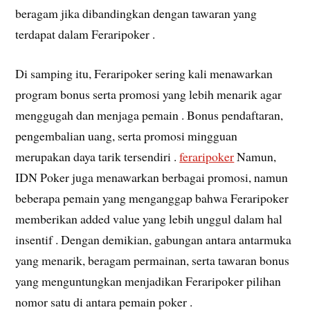
beragam jika dibandingkan dengan tawaran yang
terdapat dalam Feraripoker .
Di samping itu, Feraripoker sering kali menawarkan
program bonus serta promosi yang lebih menarik agar
menggugah dan menjaga pemain . Bonus pendaftaran,
pengembalian uang, serta promosi mingguan
merupakan daya tarik tersendiri .
feraripoker
Namun,
IDN Poker juga menawarkan berbagai promosi, namun
beberapa pemain yang menganggap bahwa Feraripoker
memberikan added value yang lebih unggul dalam hal
insentif . Dengan demikian, gabungan antara antarmuka
yang menarik, beragam permainan, serta tawaran bonus
yang menguntungkan menjadikan Feraripoker pilihan
nomor satu di antara pemain poker .