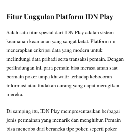
Fitur Unggulan Platform IDN Play
Salah satu fitur spesial dari IDN Play adalah sistem
keamanan keamanan yang sangat ketat. Platform ini
menerapkan enkripsi data yang modern untuk
melindungi data pribadi serta transaksi pemain. Dengan
perlindungan ini, para pemain bisa merasa aman saat
bermain poker tanpa khawatir terhadap kebocoran
informasi atau tindakan curang yang dapat merugikan
mereka.
Di samping itu, IDN Play mempresentasikan berbagai
jenis permainan yang menarik dan menghibur. Pemain
bisa mencoba dari beraneka tipe poker, seperti poker