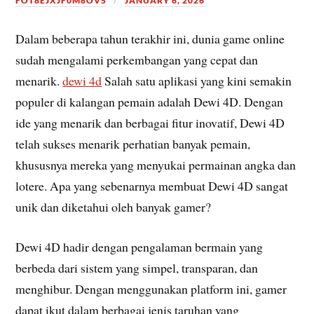
FOT8EJXJF0M8OV5
JANUARY 6, 2026
Dalam beberapa tahun terakhir ini, dunia game online
sudah mengalami perkembangan yang cepat dan
menarik.
dewi 4d
Salah satu aplikasi yang kini semakin
populer di kalangan pemain adalah Dewi 4D. Dengan
ide yang menarik dan berbagai fitur inovatif, Dewi 4D
telah sukses menarik perhatian banyak pemain,
khususnya mereka yang menyukai permainan angka dan
lotere. Apa yang sebenarnya membuat Dewi 4D sangat
unik dan diketahui oleh banyak gamer?
Dewi 4D hadir dengan pengalaman bermain yang
berbeda dari sistem yang simpel, transparan, dan
menghibur. Dengan menggunakan platform ini, gamer
dapat ikut dalam berbagai jenis taruhan yang