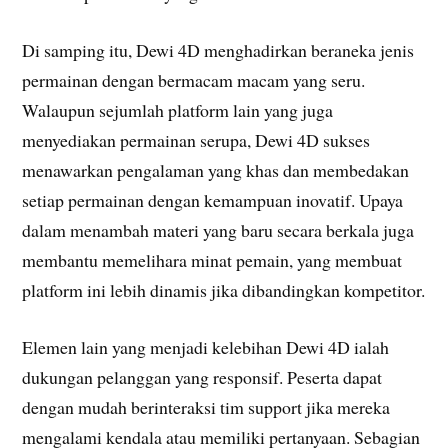
Di samping itu, Dewi 4D menghadirkan beraneka jenis
permainan dengan bermacam macam yang seru.
Walaupun sejumlah platform lain yang juga
menyediakan permainan serupa, Dewi 4D sukses
menawarkan pengalaman yang khas dan membedakan
setiap permainan dengan kemampuan inovatif. Upaya
dalam menambah materi yang baru secara berkala juga
membantu memelihara minat pemain, yang membuat
platform ini lebih dinamis jika dibandingkan kompetitor.
Elemen lain yang menjadi kelebihan Dewi 4D ialah
dukungan pelanggan yang responsif. Peserta dapat
dengan mudah berinteraksi tim support jika mereka
mengalami kendala atau memiliki pertanyaan. Sebagian