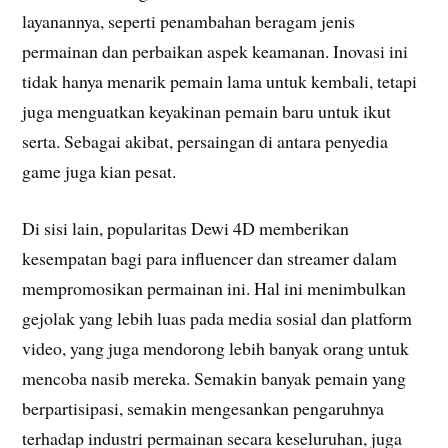
layanannya, seperti penambahan beragam jenis
permainan dan perbaikan aspek keamanan. Inovasi ini
tidak hanya menarik pemain lama untuk kembali, tetapi
juga menguatkan keyakinan pemain baru untuk ikut
serta. Sebagai akibat, persaingan di antara penyedia
game juga kian pesat.
Di sisi lain, popularitas Dewi 4D memberikan
kesempatan bagi para influencer dan streamer dalam
mempromosikan permainan ini. Hal ini menimbulkan
gejolak yang lebih luas pada media sosial dan platform
video, yang juga mendorong lebih banyak orang untuk
mencoba nasib mereka. Semakin banyak pemain yang
berpartisipasi, semakin mengesankan pengaruhnya
terhadap industri permainan secara keseluruhan, juga