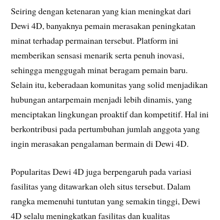
Seiring dengan ketenaran yang kian meningkat dari
Dewi 4D, banyaknya pemain merasakan peningkatan
minat terhadap permainan tersebut. Platform ini
memberikan sensasi menarik serta penuh inovasi,
sehingga menggugah minat beragam pemain baru.
Selain itu, keberadaan komunitas yang solid menjadikan
hubungan antarpemain menjadi lebih dinamis, yang
menciptakan lingkungan proaktif dan kompetitif. Hal ini
berkontribusi pada pertumbuhan jumlah anggota yang
ingin merasakan pengalaman bermain di Dewi 4D.
Popularitas Dewi 4D juga berpengaruh pada variasi
fasilitas yang ditawarkan oleh situs tersebut. Dalam
rangka memenuhi tuntutan yang semakin tinggi, Dewi
4D selalu meningkatkan fasilitas dan kualitas