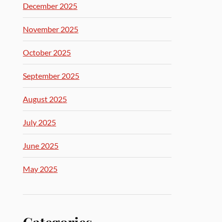
December 2025
November 2025
October 2025
September 2025
August 2025
July 2025
June 2025
May 2025