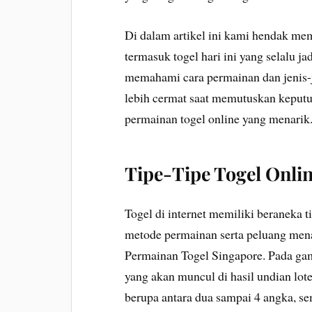
Di dalam artikel ini kami hendak mem
termasuk togel hari ini yang selalu j
memahami cara permainan dan jenis-je
lebih cermat saat memutuskan keputu
permainan togel online yang menarik
Tipe-Tipe Togel Onli
Togel di internet memiliki beraneka 
metode permainan serta peluang menan
Permainan Togel Singapore. Pada ga
yang akan muncul di hasil undian lot
berupa antara dua sampai 4 angka, se