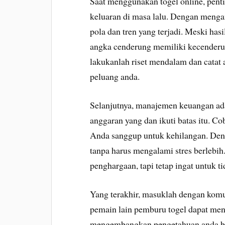
Saat menggunakan togel online, pent
keluaran di masa lalu. Dengan mengan
pola dan tren yang terjadi. Meski has
angka cenderung memiliki kecenderun
lakukanlah riset mendalam dan catat
peluang anda.
Selanjutnya, manajemen keuangan ada
anggaran yang dan ikuti batas itu. Co
Anda sanggup untuk kehilangan. Den
tanpa harus mengalami stres berlebih
penghargaan, tapi tetap ingat untuk t
Yang terakhir, masuklah dengan komu
pemain lain pemburu togel dapat me
mengembangkan pengetahuan anda berk