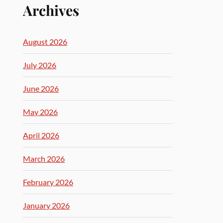
Archives
August 2026
July 2026
June 2026
May 2026
April 2026
March 2026
February 2026
January 2026