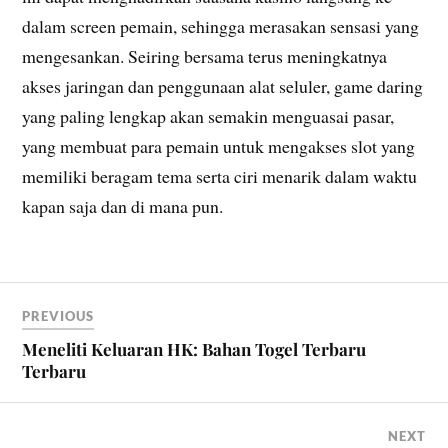
dalam screen pemain, sehingga merasakan sensasi yang
mengesankan. Seiring bersama terus meningkatnya
akses jaringan dan penggunaan alat seluler, game daring
yang paling lengkap akan semakin menguasai pasar,
yang membuat para pemain untuk mengakses slot yang
memiliki beragam tema serta ciri menarik dalam waktu
kapan saja dan di mana pun.
PREVIOUS
Meneliti Keluaran HK: Bahan Togel Terbaru
Terbaru
NEXT