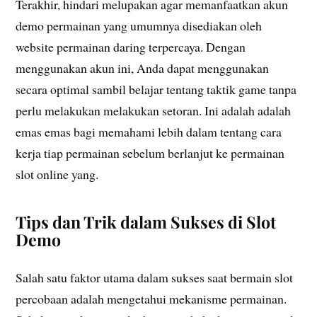
Terakhir, hindari melupakan agar memanfaatkan akun
demo permainan yang umumnya disediakan oleh
website permainan daring terpercaya. Dengan
menggunakan akun ini, Anda dapat menggunakan
secara optimal sambil belajar tentang taktik game tanpa
perlu melakukan melakukan setoran. Ini adalah adalah
emas emas bagi memahami lebih dalam tentang cara
kerja tiap permainan sebelum berlanjut ke permainan
slot online yang.
Tips dan Trik dalam Sukses di Slot
Demo
Salah satu faktor utama dalam sukses saat bermain slot
percobaan adalah mengetahui mekanisme permainan.