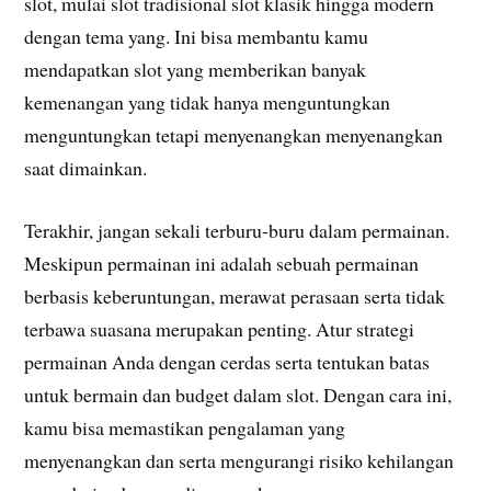
slot, mulai slot tradisional slot klasik hingga modern
dengan tema yang. Ini bisa membantu kamu
mendapatkan slot yang memberikan banyak
kemenangan yang tidak hanya menguntungkan
menguntungkan tetapi menyenangkan menyenangkan
saat dimainkan.
Terakhir, jangan sekali terburu-buru dalam permainan.
Meskipun permainan ini adalah sebuah permainan
berbasis keberuntungan, merawat perasaan serta tidak
terbawa suasana merupakan penting. Atur strategi
permainan Anda dengan cerdas serta tentukan batas
untuk bermain dan budget dalam slot. Dengan cara ini,
kamu bisa memastikan pengalaman yang
menyenangkan dan serta mengurangi risiko kehilangan