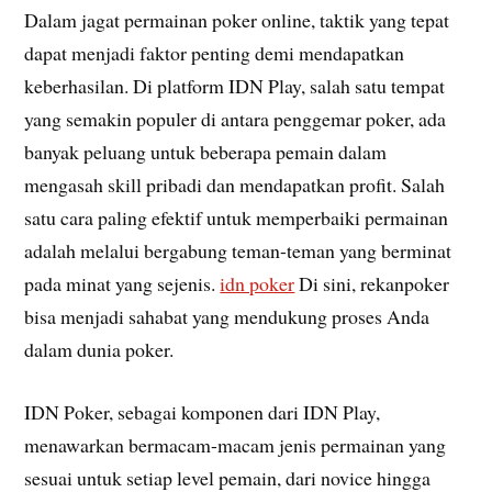
Dalam jagat permainan poker online, taktik yang tepat
dapat menjadi faktor penting demi mendapatkan
keberhasilan. Di platform IDN Play, salah satu tempat
yang semakin populer di antara penggemar poker, ada
banyak peluang untuk beberapa pemain dalam
mengasah skill pribadi dan mendapatkan profit. Salah
satu cara paling efektif untuk memperbaiki permainan
adalah melalui bergabung teman-teman yang berminat
pada minat yang sejenis.
idn poker
Di sini, rekanpoker
bisa menjadi sahabat yang mendukung proses Anda
dalam dunia poker.
IDN Poker, sebagai komponen dari IDN Play,
menawarkan bermacam-macam jenis permainan yang
sesuai untuk setiap level pemain, dari novice hingga