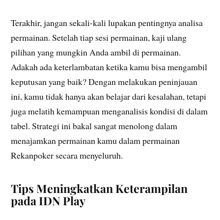
Terakhir, jangan sekali-kali lupakan pentingnya analisa
permainan. Setelah tiap sesi permainan, kaji ulang
pilihan yang mungkin Anda ambil di permainan.
Adakah ada keterlambatan ketika kamu bisa mengambil
keputusan yang baik? Dengan melakukan peninjauan
ini, kamu tidak hanya akan belajar dari kesalahan, tetapi
juga melatih kemampuan menganalisis kondisi di dalam
tabel. Strategi ini bakal sangat menolong dalam
menajamkan permainan kamu dalam permainan
Rekanpoker secara menyeluruh.
Tips Meningkatkan Keterampilan
pada IDN Play