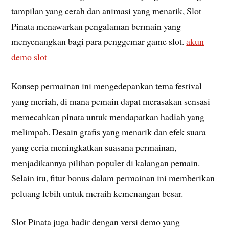
tampilan yang cerah dan animasi yang menarik, Slot
Pinata menawarkan pengalaman bermain yang
menyenangkan bagi para penggemar game slot.
akun
demo slot
Konsep permainan ini mengedepankan tema festival
yang meriah, di mana pemain dapat merasakan sensasi
memecahkan pinata untuk mendapatkan hadiah yang
melimpah. Desain grafis yang menarik dan efek suara
yang ceria meningkatkan suasana permainan,
menjadikannya pilihan populer di kalangan pemain.
Selain itu, fitur bonus dalam permainan ini memberikan
peluang lebih untuk meraih kemenangan besar.
Slot Pinata juga hadir dengan versi demo yang