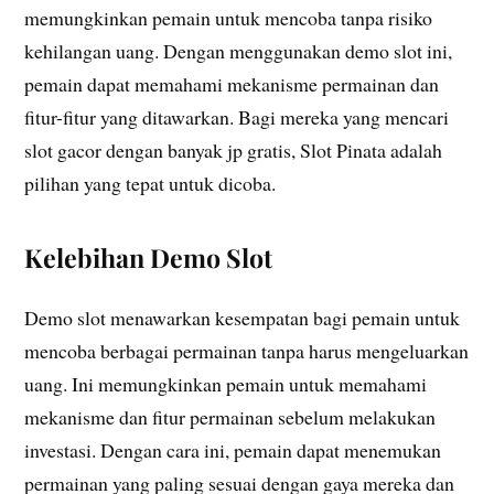
memungkinkan pemain untuk mencoba tanpa risiko
kehilangan uang. Dengan menggunakan demo slot ini,
pemain dapat memahami mekanisme permainan dan
fitur-fitur yang ditawarkan. Bagi mereka yang mencari
slot gacor dengan banyak jp gratis, Slot Pinata adalah
pilihan yang tepat untuk dicoba.
Kelebihan Demo Slot
Demo slot menawarkan kesempatan bagi pemain untuk
mencoba berbagai permainan tanpa harus mengeluarkan
uang. Ini memungkinkan pemain untuk memahami
mekanisme dan fitur permainan sebelum melakukan
investasi. Dengan cara ini, pemain dapat menemukan
permainan yang paling sesuai dengan gaya mereka dan