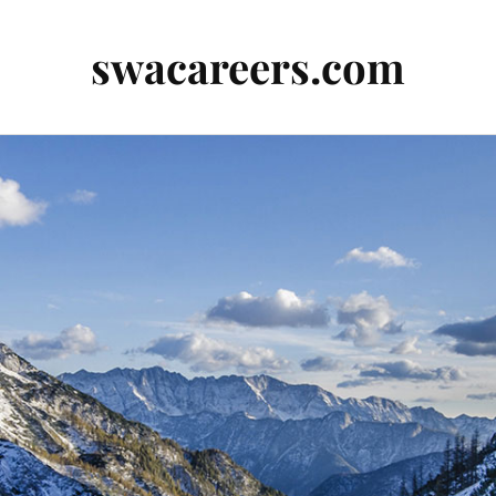
swacareers.com