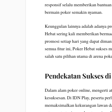
responsif selalu memberikan bantuan
bermain poker semakin nyaman.
Keunggulan lainnya adalah adanya p
Hebat sering kali memberikan berm
promosi setiap hari yang dapat dim
semua fitur ini, Poker Hebat sukses
salah satu pilihan utama di arena poker
Pendekatan Sukses di
Dalam alam poker online, mengerti a
kesuksesan. Di IDN Play, peserta p
memaksimalkan kekurangan lawan dan