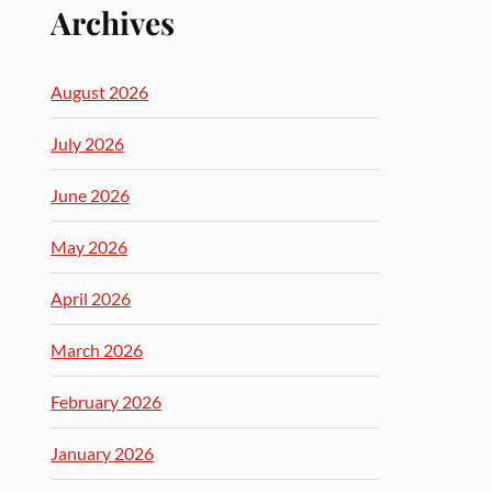
Archives
August 2026
July 2026
June 2026
May 2026
April 2026
March 2026
February 2026
January 2026