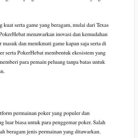
g kuat serta game yang beragam, mulai dari Texas
, PokerHebat menawarkan inovasi dan kemudahan
 masuk dan menikmati game kapan saja serta di
er serta PokerHebat membentuk ekosistem yang
 memberi para pemain peluang tanpa batas untuk
n.
atform permainan poker yang populer dan
 luar biasa untuk para penggemar poker. Salah
lah beragam jenis permainan yang ditawarkan.