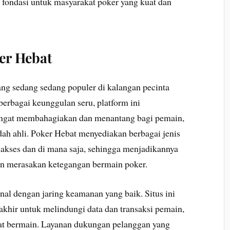
 fondasi untuk masyarakat poker yang kuat dan
er Hebat
yang sedang sedang populer di kalangan pecinta
berbagai keunggulan seru, platform ini
angat membahagiakan dan menantang bagi pemain,
ah ahli. Poker Hebat menyediakan berbagai jenis
iakses dan di mana saja, sehingga menjadikannya
gin merasakan ketegangan bermain poker.
nal dengan jaring keamanan yang baik. Situs ini
khir untuk melindungi data dan transaksi pemain,
t bermain. Layanan dukungan pelanggan yang