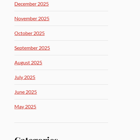
December 2025
November 2025
October 2025
September 2025
August 2025
July 2025
June 2025
May 2025