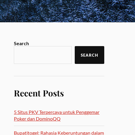
Search
SEARCH
Recent Posts
5 Situs PKV Terpercaya untuk Penggemar
Poker dan DominoQQ
Bupatitogel: Rahasia Keberuntungan dalam