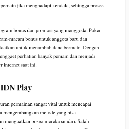
 pemain jika menghadapi kendala, sehingga proses
rogram bonus dan promosi yang menggoda. Poker
acam-macam bonus untuk anggota baru dan
anfaatkan untuk menambah dana bermain. Dengan
 menggaet perhatian banyak pemain dan menjadi
 internet saat ini.
 IDN Play
turan permainan sangat vital untuk mencapai
erlu mengembangkan metode yang bisa
 menguatkan posisi mereka sendiri. Salah