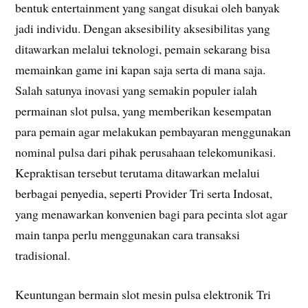
bentuk entertainment yang sangat disukai oleh banyak
jadi individu. Dengan aksesibility aksesibilitas yang
ditawarkan melalui teknologi, pemain sekarang bisa
memainkan game ini kapan saja serta di mana saja.
Salah satunya inovasi yang semakin populer ialah
permainan slot pulsa, yang memberikan kesempatan
para pemain agar melakukan pembayaran menggunakan
nominal pulsa dari pihak perusahaan telekomunikasi.
Kepraktisan tersebut terutama ditawarkan melalui
berbagai penyedia, seperti Provider Tri serta Indosat,
yang menawarkan konvenien bagi para pecinta slot agar
main tanpa perlu menggunakan cara transaksi
tradisional.
Keuntungan bermain slot mesin pulsa elektronik Tri