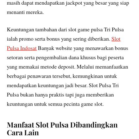
masih dapat mendapatkan jackpot yang besar yang siap
menanti mereka.
Keuntungan tambahan dari slot game pulsa Tri Pulsa
ialah promo serta bonus yang sering diberikan.
Slot
Pulsa Indosat
Banyak website yang menawarkan bonus
setoran serta pengembalian dana khusus bagi peserta
yang memakai metode deposit. Melalui memanfaatkan
berbagai penawaran tersebut, kemungkinan untuk
mendapatkan keuntungan jadi besar. Slot Pulsa Tri
Pulsa bukan hanya praktis tapi juga memberikan
keuntungan untuk semua pecinta game slot.
Manfaat Slot Pulsa Dibandingkan
Cara Lain