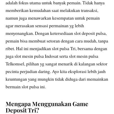
adalah fokus utama untuk banyak pemain. Tidak hanya
memberikan kemudahan saat melakukan transaksi,
namun juga menawarkan kesempatan untuk pemain
agar merasakan sensasi permainan yg lebih
menyenangkan. Dengan ketersediaan slot deposit pulsa,
pemain bisa membuat setoran dengan cara mudah, tanpa
ribet. Hal ini menjadikan slot pulsa Tri, bersama dengan
juga slot mesin pulsa Indosat serta slot mesin pulsa
Telkomsel, pilihan yg sangat menarik di kalangan sektor
pecinta perjudian daring. Ayo kita eksplorasi lebih jauh
keuntungan yang mungkin tidak diduga dari memainkan
bermain slot pulsa ini.
Mengapa Menggunakan Game
Deposit Tri?