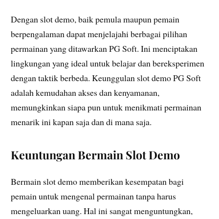
Dengan slot demo, baik pemula maupun pemain
berpengalaman dapat menjelajahi berbagai pilihan
permainan yang ditawarkan PG Soft. Ini menciptakan
lingkungan yang ideal untuk belajar dan bereksperimen
dengan taktik berbeda. Keunggulan slot demo PG Soft
adalah kemudahan akses dan kenyamanan,
memungkinkan siapa pun untuk menikmati permainan
menarik ini kapan saja dan di mana saja.
Keuntungan Bermain Slot Demo
Bermain slot demo memberikan kesempatan bagi
pemain untuk mengenal permainan tanpa harus
mengeluarkan uang. Hal ini sangat menguntungkan,