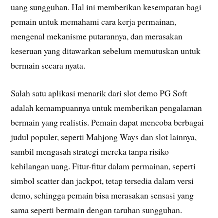
uang sungguhan. Hal ini memberikan kesempatan bagi
pemain untuk memahami cara kerja permainan,
mengenal mekanisme putarannya, dan merasakan
keseruan yang ditawarkan sebelum memutuskan untuk
bermain secara nyata.
Salah satu aplikasi menarik dari slot demo PG Soft
adalah kemampuannya untuk memberikan pengalaman
bermain yang realistis. Pemain dapat mencoba berbagai
judul populer, seperti Mahjong Ways dan slot lainnya,
sambil mengasah strategi mereka tanpa risiko
kehilangan uang. Fitur-fitur dalam permainan, seperti
simbol scatter dan jackpot, tetap tersedia dalam versi
demo, sehingga pemain bisa merasakan sensasi yang
sama seperti bermain dengan taruhan sungguhan.