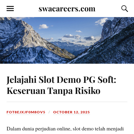
swacareers.com
Jelajahi Slot Demo PG Soft:
Keseruan Tanpa Risiko
FOT8EJXJF0M8OV5
OCTOBER 12, 2025
Dalam dunia perjudian online, slot demo telah menjadi