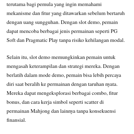
terutama bagi pemula yang ingin memahami
mekanisme dan fitur yang ditawarkan sebelum bertaruh
dengan uang sungguhan. Dengan slot demo, pemain
dapat mencoba berbagai jenis permainan seperti PG
Soft dan Pragmatic Play tanpa risiko kehilangan modal.
Selain itu, slot demo memungkinkan pemain untuk
mengasah keterampilan dan strategi mereka. Dengan
berlatih dalam mode demo, pemain bisa lebih percaya
diri saat beralih ke permainan dengan taruhan nyata.
Mereka dapat mengeksplorasi berbagai combo, fitur
bonus, dan cara kerja simbol seperti scatter di
permainan Mahjong dan lainnya tanpa konsekuensi
finansial.