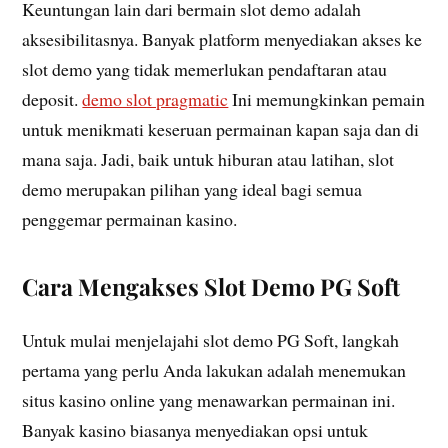
Keuntungan lain dari bermain slot demo adalah
aksesibilitasnya. Banyak platform menyediakan akses ke
slot demo yang tidak memerlukan pendaftaran atau
deposit.
demo slot pragmatic
Ini memungkinkan pemain
untuk menikmati keseruan permainan kapan saja dan di
mana saja. Jadi, baik untuk hiburan atau latihan, slot
demo merupakan pilihan yang ideal bagi semua
penggemar permainan kasino.
Cara Mengakses Slot Demo PG Soft
Untuk mulai menjelajahi slot demo PG Soft, langkah
pertama yang perlu Anda lakukan adalah menemukan
situs kasino online yang menawarkan permainan ini.
Banyak kasino biasanya menyediakan opsi untuk