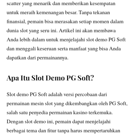
scatter yang menarik dan memberikan kesempatan
untuk meraih kemenangan besar. Tanpa tekanan
finansial, pemain bisa merasakan setiap momen dalam
dunia slot yang seru ini. Artikel ini akan membawa
Anda lebih dalam untuk menjelajahi slot demo PG Soft
dan menggali keseruan serta manfaat yang bisa Anda
dapatkan dari permainannya.
Apa Itu Slot Demo PG Soft?
Slot demo PG Soft adalah versi percobaan dari
permainan mesin slot yang dikembangkan oleh PG Soft,
salah satu penyedia permainan kasino terkemuka.
Dengan slot demo ini, pemain dapat menjelajahi
berbagai tema dan fitur tanpa harus mempertaruhkan