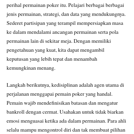
perihal permainan poker itu. Pelajari berbagai berbagai
jenis permainan, strategi, dan data yang mendukungnya.
Sederet partisipan yang terampil mempersiapkan masa
ke dalam mendalami ancangan permainan serta pola
permainan lain di sekitar meja. Dengan memiliki
pengetahuan yang kuat, kita dapat mengambil
keputusan yang lebih tepat dan menambah
kemungkinan menang.
Langkah berikutnya, kedisiplinan adalah agen utama di
perjalanan menggapai pemain poker yang handal.
Pemain wajib mendefinisikan batasan dan mengatur
bankroll dengan cermat. Usahakan untuk tidak biarkan
emosi menguasai ketika ada dalam permainan. Para ahli
selalu mampu mengontrol diri dan tak membuat pilihan