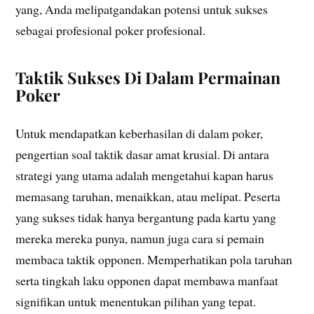
yang, Anda melipatgandakan potensi untuk sukses
sebagai profesional poker profesional.
Taktik Sukses Di Dalam Permainan
Poker
Untuk mendapatkan keberhasilan di dalam poker,
pengertian soal taktik dasar amat krusial. Di antara
strategi yang utama adalah mengetahui kapan harus
memasang taruhan, menaikkan, atau melipat. Peserta
yang sukses tidak hanya bergantung pada kartu yang
mereka mereka punya, namun juga cara si pemain
membaca taktik opponen. Memperhatikan pola taruhan
serta tingkah laku opponen dapat membawa manfaat
signifikan untuk menentukan pilihan yang tepat.