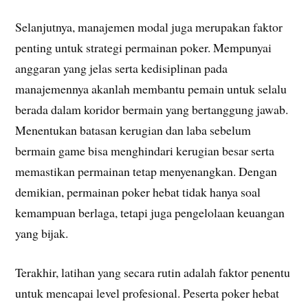
Selanjutnya, manajemen modal juga merupakan faktor
penting untuk strategi permainan poker. Mempunyai
anggaran yang jelas serta kedisiplinan pada
manajemennya akanlah membantu pemain untuk selalu
berada dalam koridor bermain yang bertanggung jawab.
Menentukan batasan kerugian dan laba sebelum
bermain game bisa menghindari kerugian besar serta
memastikan permainan tetap menyenangkan. Dengan
demikian, permainan poker hebat tidak hanya soal
kemampuan berlaga, tetapi juga pengelolaan keuangan
yang bijak.
Terakhir, latihan yang secara rutin adalah faktor penentu
untuk mencapai level profesional. Peserta poker hebat