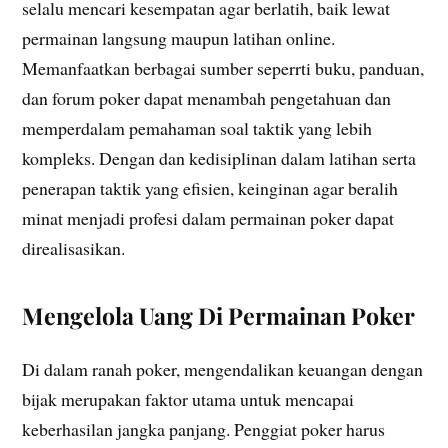
selalu mencari kesempatan agar berlatih, baik lewat
permainan langsung maupun latihan online.
Memanfaatkan berbagai sumber seperrti buku, panduan,
dan forum poker dapat menambah pengetahuan dan
memperdalam pemahaman soal taktik yang lebih
kompleks. Dengan dan kedisiplinan dalam latihan serta
penerapan taktik yang efisien, keinginan agar beralih
minat menjadi profesi dalam permainan poker dapat
direalisasikan.
Mengelola Uang Di Permainan Poker
Di dalam ranah poker, mengendalikan keuangan dengan
bijak merupakan faktor utama untuk mencapai
keberhasilan jangka panjang. Penggiat poker harus