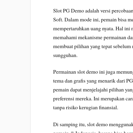
Slot PG Demo adalah versi percobaan
Soft. Dalam mode ini, pemain bisa m
mempertaruhkan uang nyata. Hal ini
memahami mekanisme permainan dan fi
membuat pilihan yang tepat sebelu
sungguhan.
Permainan slot demo ini juga memun
tema dan grafis yang menarik dari PG
pemain dapat menjelajahi pilihan yan
preferensi mereka. Ini merupakan c
tanpa risiko kerugian finansial.
Di samping itu, slot demo mengguna