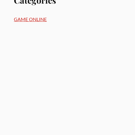
Categories
GAME ONLINE