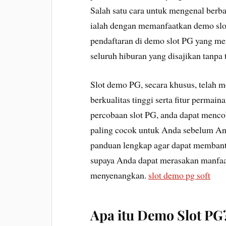
Salah satu cara untuk mengenal berba
ialah dengan memanfaatkan demo slot.
pendaftaran di demo slot PG yang m
seluruh hiburan yang disajikan tanpa 
Slot demo PG, secara khusus, telah m
berkualitas tinggi serta fitur perma
percobaan slot PG, anda dapat menco
paling cocok untuk Anda sebelum And
panduan lengkap agar dapat membantu
supaya Anda dapat merasakan manfaa
menyenangkan.
slot demo pg soft
Apa itu Demo Slot PG