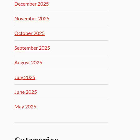
December 2025
November 2025
October 2025
September 2025
August 2025
July 2025
June 2025
May 2025