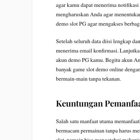
agar kamu dapat menerima notifikasi 
mengharuskan Anda agar menentukan 
demo slot PG agar mengakses berbaga
Setelah seluruh data diisi lengkap da
menerima email konfirmasi. Lanjutkan
akun demo PG kamu. Begitu akun And
banyak game slot demo online denga
bermain-main tanpa tekanan.
Keuntungan Pemanfaa
Salah satu manfaat utama memanfaat
bermacam permainan tanpa harus me
slot, pemain bisa mengetahui mekani