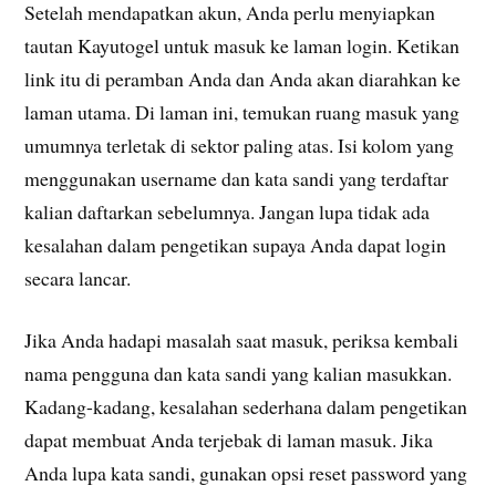
Setelah mendapatkan akun, Anda perlu menyiapkan
tautan Kayutogel untuk masuk ke laman login. Ketikan
link itu di peramban Anda dan Anda akan diarahkan ke
laman utama. Di laman ini, temukan ruang masuk yang
umumnya terletak di sektor paling atas. Isi kolom yang
menggunakan username dan kata sandi yang terdaftar
kalian daftarkan sebelumnya. Jangan lupa tidak ada
kesalahan dalam pengetikan supaya Anda dapat login
secara lancar.
Jika Anda hadapi masalah saat masuk, periksa kembali
nama pengguna dan kata sandi yang kalian masukkan.
Kadang-kadang, kesalahan sederhana dalam pengetikan
dapat membuat Anda terjebak di laman masuk. Jika
Anda lupa kata sandi, gunakan opsi reset password yang