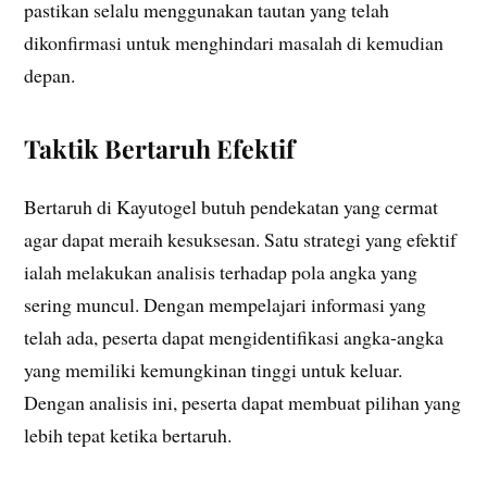
pastikan selalu menggunakan tautan yang telah
dikonfirmasi untuk menghindari masalah di kemudian
depan.
Taktik Bertaruh Efektif
Bertaruh di Kayutogel butuh pendekatan yang cermat
agar dapat meraih kesuksesan. Satu strategi yang efektif
ialah melakukan analisis terhadap pola angka yang
sering muncul. Dengan mempelajari informasi yang
telah ada, peserta dapat mengidentifikasi angka-angka
yang memiliki kemungkinan tinggi untuk keluar.
Dengan analisis ini, peserta dapat membuat pilihan yang
lebih tepat ketika bertaruh.