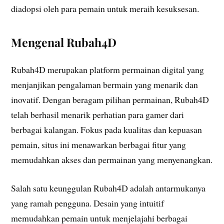
diadopsi oleh para pemain untuk meraih kesuksesan.
Mengenal Rubah4D
Rubah4D merupakan platform permainan digital yang
menjanjikan pengalaman bermain yang menarik dan
inovatif. Dengan beragam pilihan permainan, Rubah4D
telah berhasil menarik perhatian para gamer dari
berbagai kalangan. Fokus pada kualitas dan kepuasan
pemain, situs ini menawarkan berbagai fitur yang
memudahkan akses dan permainan yang menyenangkan.
Salah satu keunggulan Rubah4D adalah antarmukanya
yang ramah pengguna. Desain yang intuitif
memudahkan pemain untuk menjelajahi berbagai