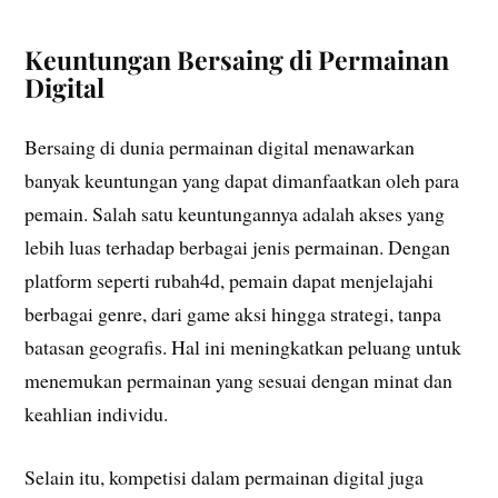
Keuntungan Bersaing di Permainan
Digital
Bersaing di dunia permainan digital menawarkan
banyak keuntungan yang dapat dimanfaatkan oleh para
pemain. Salah satu keuntungannya adalah akses yang
lebih luas terhadap berbagai jenis permainan. Dengan
platform seperti rubah4d, pemain dapat menjelajahi
berbagai genre, dari game aksi hingga strategi, tanpa
batasan geografis. Hal ini meningkatkan peluang untuk
menemukan permainan yang sesuai dengan minat dan
keahlian individu.
Selain itu, kompetisi dalam permainan digital juga