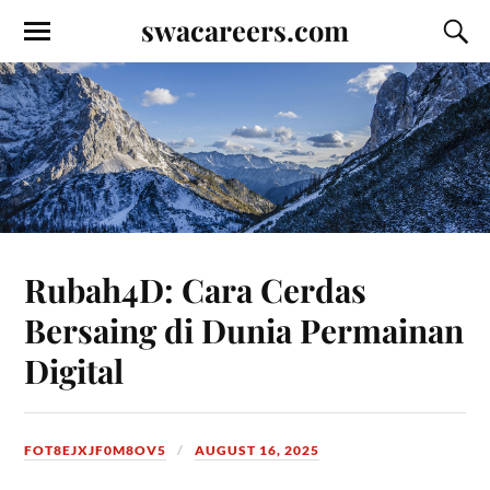
swacareers.com
Rubah4D: Cara Cerdas
Bersaing di Dunia Permainan
Digital
FOT8EJXJF0M8OV5
AUGUST 16, 2025