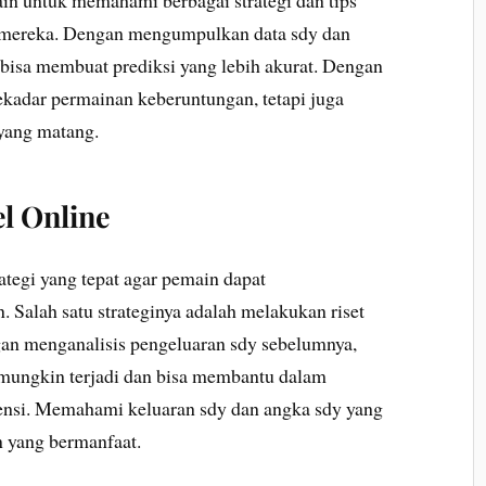
ain untuk memahami berbagai strategi dan tips
 mereka. Dengan mengumpulkan data sdy dan
 bisa membuat prediksi yang lebih akurat. Dengan
ekadar permainan keberuntungan, tetapi juga
 yang matang.
l Online
tegi yang tepat agar pemain dapat
alah satu strateginya adalah melakukan riset
ngan menganalisis pengeluaran sdy sebelumnya,
mungkin terjadi dan bisa membantu dalam
ensi. Memahami keluaran sdy dan angka sdy yang
 yang bermanfaat.