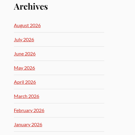
Archives
August 2026
July 2026
June 2026
May 2026
April 2026
March 2026
February 2026
January 2026