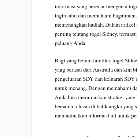
informasi yang beredar mengenai tog
ingin tahu dan memahami bagaimana 
memenangkan hadiah. Dalam artikel i
penting tentang togel Sidney, termasu
peluang Anda.
Bagi yang belum familiar, togel Sidn
yang berasal dari Australia dan kini b
pengeluaran SDY dan keluaran SDY m
untuk menang. Dengan memahami dat
Anda bisa merumuskan strategi yang l
bersama rahasia di balik angka yang
memanfaatkan informasi ini untuk p