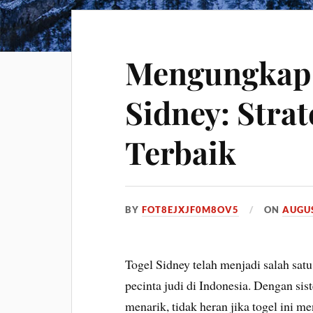
Mengungkap 
Sidney: Strat
Terbaik
BY
FOT8EJXJF0M8OV5
ON
AUGUS
Togel Sidney telah menjadi salah sat
pecinta judi di Indonesia. Dengan si
menarik, tidak heran jika togel ini m