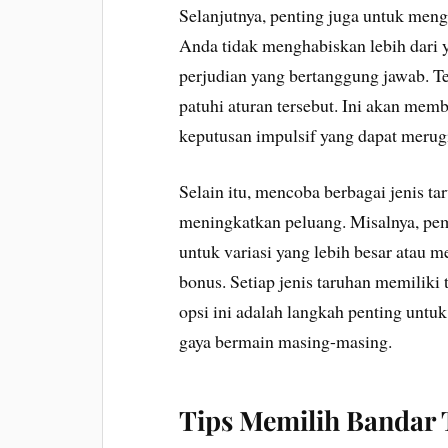
Selanjutnya, penting juga untuk men
Anda tidak menghabiskan lebih dari
perjudian yang bertanggung jawab. Te
patuhi aturan tersebut. Ini akan mem
keputusan impulsif yang dapat merug
Selain itu, mencoba berbagai jenis ta
meningkatkan peluang. Misalnya, pem
untuk variasi yang lebih besar atau 
bonus. Setiap jenis taruhan memiliki 
opsi ini adalah langkah penting untu
gaya bermain masing-masing.
Tips Memilih Bandar 