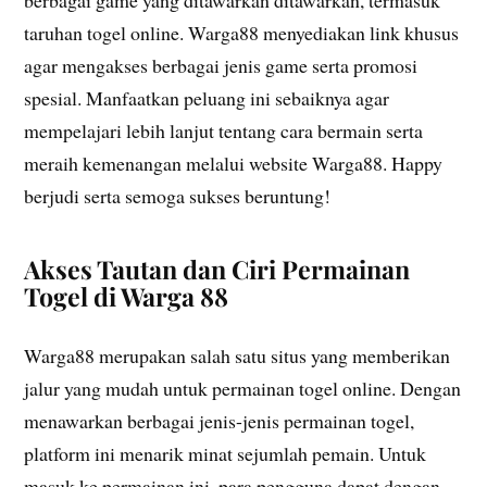
berbagai game yang ditawarkan ditawarkan, termasuk
taruhan togel online. Warga88 menyediakan link khusus
agar mengakses berbagai jenis game serta promosi
spesial. Manfaatkan peluang ini sebaiknya agar
mempelajari lebih lanjut tentang cara bermain serta
meraih kemenangan melalui website Warga88. Happy
berjudi serta semoga sukses beruntung!
Akses Tautan dan Ciri Permainan
Togel di Warga 88
Warga88 merupakan salah satu situs yang memberikan
jalur yang mudah untuk permainan togel online. Dengan
menawarkan berbagai jenis-jenis permainan togel,
platform ini menarik minat sejumlah pemain. Untuk
masuk ke permainan ini, para pengguna dapat dengan