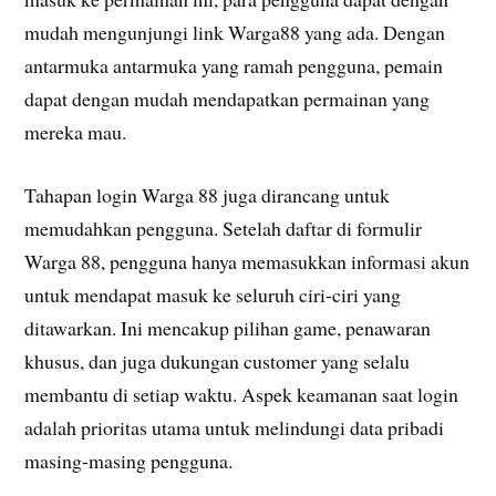
mudah mengunjungi link Warga88 yang ada. Dengan
antarmuka antarmuka yang ramah pengguna, pemain
dapat dengan mudah mendapatkan permainan yang
mereka mau.
Tahapan login Warga 88 juga dirancang untuk
memudahkan pengguna. Setelah daftar di formulir
Warga 88, pengguna hanya memasukkan informasi akun
untuk mendapat masuk ke seluruh ciri-ciri yang
ditawarkan. Ini mencakup pilihan game, penawaran
khusus, dan juga dukungan customer yang selalu
membantu di setiap waktu. Aspek keamanan saat login
adalah prioritas utama untuk melindungi data pribadi
masing-masing pengguna.