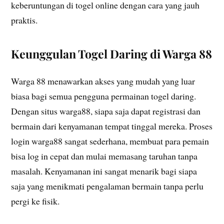
keberuntungan di togel online dengan cara yang jauh
praktis.
Keunggulan Togel Daring di Warga 88
Warga 88 menawarkan akses yang mudah yang luar
biasa bagi semua pengguna permainan togel daring.
Dengan situs warga88, siapa saja dapat registrasi dan
bermain dari kenyamanan tempat tinggal mereka. Proses
login warga88 sangat sederhana, membuat para pemain
bisa log in cepat dan mulai memasang taruhan tanpa
masalah. Kenyamanan ini sangat menarik bagi siapa
saja yang menikmati pengalaman bermain tanpa perlu
pergi ke fisik.