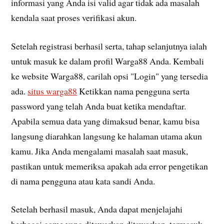
informasi yang Anda isi valid agar tidak ada masalah
kendala saat proses verifikasi akun.
Setelah registrasi berhasil serta, tahap selanjutnya ialah
untuk masuk ke dalam profil Warga88 Anda. Kembali
ke website Warga88, carilah opsi "Login" yang tersedia
ada.
situs warga88
Ketikkan nama pengguna serta
password yang telah Anda buat ketika mendaftar.
Apabila semua data yang dimaksud benar, kamu bisa
langsung diarahkan langsung ke halaman utama akun
kamu. Jika Anda mengalami masalah saat masuk,
pastikan untuk memeriksa apakah ada error pengetikan
di nama pengguna atau kata sandi Anda.
Setelah berhasil masuk, Anda dapat menjelajahi