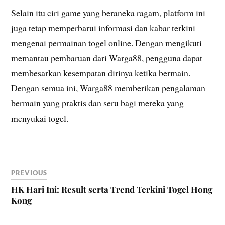
Selain itu ciri game yang beraneka ragam, platform ini
juga tetap memperbarui informasi dan kabar terkini
mengenai permainan togel online. Dengan mengikuti
memantau pembaruan dari Warga88, pengguna dapat
membesarkan kesempatan dirinya ketika bermain.
Dengan semua ini, Warga88 memberikan pengalaman
bermain yang praktis dan seru bagi mereka yang
menyukai togel.
PREVIOUS
HK Hari Ini: Result serta Trend Terkini Togel Hong
Kong