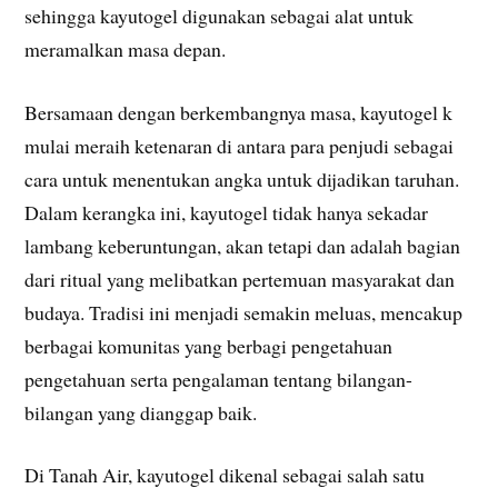
sehingga kayutogel digunakan sebagai alat untuk
meramalkan masa depan.
Bersamaan dengan berkembangnya masa, kayutogel k
mulai meraih ketenaran di antara para penjudi sebagai
cara untuk menentukan angka untuk dijadikan taruhan.
Dalam kerangka ini, kayutogel tidak hanya sekadar
lambang keberuntungan, akan tetapi dan adalah bagian
dari ritual yang melibatkan pertemuan masyarakat dan
budaya. Tradisi ini menjadi semakin meluas, mencakup
berbagai komunitas yang berbagi pengetahuan
pengetahuan serta pengalaman tentang bilangan-
bilangan yang dianggap baik.
Di Tanah Air, kayutogel dikenal sebagai salah satu