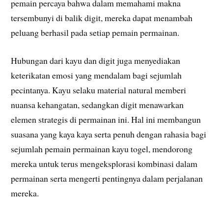
pemain percaya bahwa dalam memahami makna
tersembunyi di balik digit, mereka dapat menambah
peluang berhasil pada setiap pemain permainan.
Hubungan dari kayu dan digit juga menyediakan
keterikatan emosi yang mendalam bagi sejumlah
pecintanya. Kayu selaku material natural memberi
nuansa kehangatan, sedangkan digit menawarkan
elemen strategis di permainan ini. Hal ini membangun
suasana yang kaya kaya serta penuh dengan rahasia bagi
sejumlah pemain permainan kayu togel, mendorong
mereka untuk terus mengeksplorasi kombinasi dalam
permainan serta mengerti pentingnya dalam perjalanan
mereka.