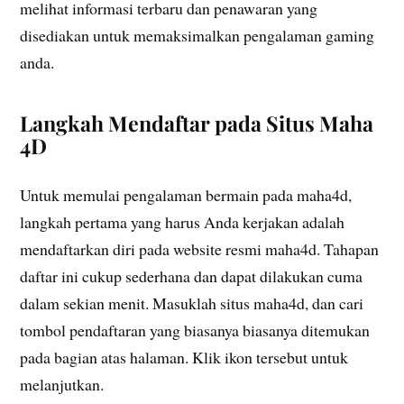
melihat informasi terbaru dan penawaran yang
disediakan untuk memaksimalkan pengalaman gaming
anda.
Langkah Mendaftar pada Situs Maha
4D
Untuk memulai pengalaman bermain pada maha4d,
langkah pertama yang harus Anda kerjakan adalah
mendaftarkan diri pada website resmi maha4d. Tahapan
daftar ini cukup sederhana dan dapat dilakukan cuma
dalam sekian menit. Masuklah situs maha4d, dan cari
tombol pendaftaran yang biasanya biasanya ditemukan
pada bagian atas halaman. Klik ikon tersebut untuk
melanjutkan.