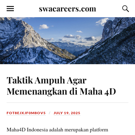
swacareers.com
Taktik Ampuh Agar
Memenangkan di Maha 4D
FOT8EJXJF0M8OV5
JULY 19, 2025
Maha4D Indonesia adalah merupakan platform