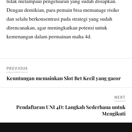
tidak melampaui pengeluaran yang sudah disiapkan.
Dengan demikian, para pemain bisa memanage risiko
dan selalu berkonsentrasi pada strategi yang sudah
direncanakan, agar meningkatkan potensi untuk
kemenangan dalam permainan maha 4d.
PREVIOUS
Keuntungan memainkan Slot Bet Kecil yang gacor
NEXT
Pendaftaran UNI 4D: Langkah Sederhana untuk
Mengikuti