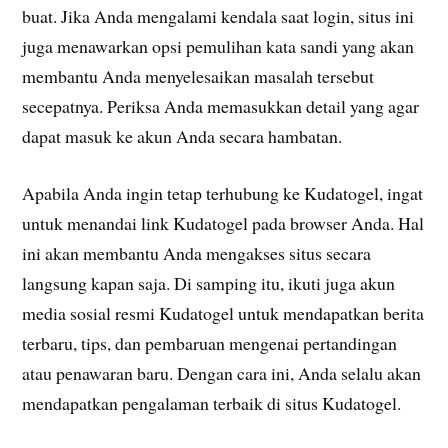
buat. Jika Anda mengalami kendala saat login, situs ini
juga menawarkan opsi pemulihan kata sandi yang akan
membantu Anda menyelesaikan masalah tersebut
secepatnya. Periksa Anda memasukkan detail yang agar
dapat masuk ke akun Anda secara hambatan.
Apabila Anda ingin tetap terhubung ke Kudatogel, ingat
untuk menandai link Kudatogel pada browser Anda. Hal
ini akan membantu Anda mengakses situs secara
langsung kapan saja. Di samping itu, ikuti juga akun
media sosial resmi Kudatogel untuk mendapatkan berita
terbaru, tips, dan pembaruan mengenai pertandingan
atau penawaran baru. Dengan cara ini, Anda selalu akan
mendapatkan pengalaman terbaik di situs Kudatogel.