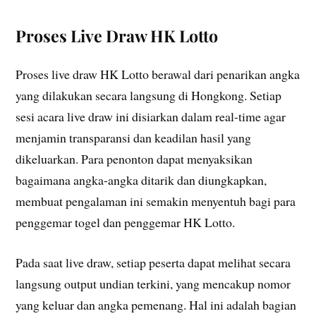
Proses Live Draw HK Lotto
Proses live draw HK Lotto berawal dari penarikan angka
yang dilakukan secara langsung di Hongkong. Setiap
sesi acara live draw ini disiarkan dalam real-time agar
menjamin transparansi dan keadilan hasil yang
dikeluarkan. Para penonton dapat menyaksikan
bagaimana angka-angka ditarik dan diungkapkan,
membuat pengalaman ini semakin menyentuh bagi para
penggemar togel dan penggemar HK Lotto.
Pada saat live draw, setiap peserta dapat melihat secara
langsung output undian terkini, yang mencakup nomor
yang keluar dan angka pemenang. Hal ini adalah bagian