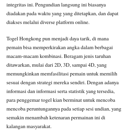
integritas ini. Pengundian langsung ini biasanya
diadakan pada waktu yang yang ditetapkan, dan dapat
diakses melalui diverse platform online.
Togel Hongkong pun menjadi daya tarik, di mana
pemain bisa memperkirakan angka dalam berbagai
macam-macam kombinasi. Beragam jenis taruhan
ditawarkan, mulai dari 2D, 3D, sampai 4D, yang
memungkinkan memfasilitasi pemain untuk memilih
sesuai dengan strategi mereka sendiri. Dengan adanya
informasi dan informasi serta statistik yang tersedia,
para penggemar togel kian berminat untuk mencoba
mencoba peruntungannya pada setiap sesi undian, yang
semakin menambah ketenaran permainan ini di
kalangan masyarakat.