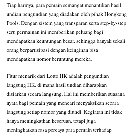
Tiap harinya, para pemain semangat menantikan hasil
undian pengundian yang diadakan oleh pihak Hongkong
Pools. Dengan sistem yang transparan serta step-by-step
seru permainan ini memberikan peluang bagi
mendapatkan keuntungan besar, sehingga banyak sekali
orang berpartisipasi dengan keinginan bisa
mendapatkan nomor beruntung mereka.
Fitur menarik dari Lotto HK adalah pengundian
langsung HK, di mana hasil undian diharapkan
disiarkan secara langsung. Hal ini memberikan suasana
nyata bagi pemain yang mencari menyaksikan secara
langsung setiap nomor yang diundi. Kegiatan ini tidak
hanya meningkatkan keseruan, tetapi juga
meningkatkan rasa percaya para pemain terhadap