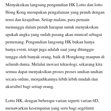
Menyaksikan langsung pengundian HK Lotto dan lotto
Hong Kong merupakan pengalaman yang penuh dengan
tensi dan keajaiban. Setiap malam, para pemain
menunggu dalam penuh harapan untuk menyaksikan
apakah angka yang sudah pasang akan muncul sebagai
pemenang. Pengundian langsung HK bukan hanya
hanya event, tetapi juga adalah saat yang ditunggu-
tunggu oleh banyak orang, baik di Hongkong maupun di
seluruh dunia. Melalui inovasi teknologi, sekarang kita
semua dapat menyaksikan proses proses undian undian
secara online, menjadikannya lebih lebih mudah dan
aksesibel bagi setiap orang.
Lotto HK, dengan beberapa varian seperti varian 6D,
menawarkan kesempatan yang seru bagi segelintir