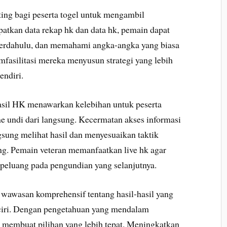
ing bagi peserta togel untuk mengambil
atkan data rekap hk dan data hk, pemain dapat
erdahulu, dan memahami angka-angka yang biasa
mfasilitasi mereka menyusun strategi yang lebih
endiri.
hasil HK menawarkan kelebihan untuk peserta
e undi dari langsung. Kecermatan akses informasi
ung melihat hasil dan menyesuaikan taktik
ng. Pemain veteran memanfaatkan live hk agar
eluang pada pengundian yang selanjutnya.
 wawasan komprehensif tentang hasil-hasil yang
 ciri. Dengan pengetahuan yang mendalam
t membuat pilihan yang lebih tepat. Meningkatkan