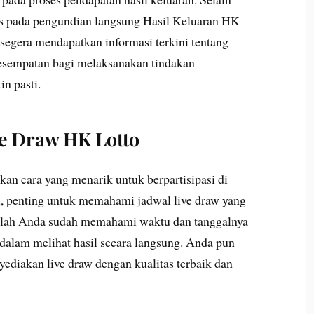
es pada pengundian langsung Hasil Keluaran HK
egera mendapatkan informasi terkini tentang
 kesempatan bagi melaksanakan tindakan
n pasti.
ve Draw HK Lotto
an cara yang menarik untuk berpartisipasi di
, penting untuk memahami jadwal live draw yang
kanlah Anda sudah memahami waktu dan tanggalnya
dalam melihat hasil secara langsung. Anda pun
ediakan live draw dengan kualitas terbaik dan