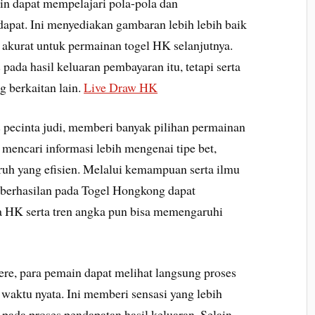
in dapat mempelajari pola-pola dan
apat. Ini menyediakan gambaran lebih lebih baik
 akurat untuk permainan togel HK selanjutnya.
s pada hasil keluaran pembayaran itu, tetapi serta
g berkaitan lain.
Live Draw HK
 pecinta judi, memberi banyak pilihan permainan
encari informasi lebih mengenai tipe bet,
aruh yang efisien. Melalui kemampuan serta ilmu
eberhasilan pada Togel Hongkong dapat
 HK serta tren angka pun bisa memengaruhi
re, para pemain dapat melihat langsung proses
 waktu nyata. Ini memberi sensasi yang lebih
ada proses pendapatan hasil keluaran. Selain