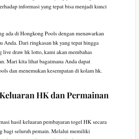
 terhadap informasi yang tepat bisa menjadi kunci
yang ada di Hongkong Pools dengan menawarkan
u Anda. Dari ringkasan hk yang tepat hingga
g live draw hk lotto, kami akan membahas
an. Mari kita lihat bagaimana Anda dapat
ools dan menemukan kesempatan di kolam hk.
l Keluaran HK dan Permainan
asi hasil keluaran pembayaran togel HK secara
ng bagi seluruh pemain. Melalui memiliki