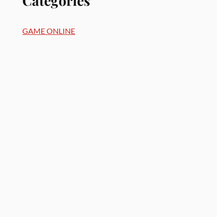
Categories
GAME ONLINE