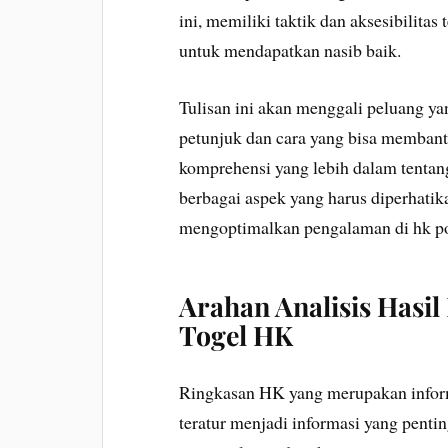
ini, memiliki taktik dan aksesibilitas
untuk mendapatkan nasib baik.
Tulisan ini akan menggali peluang 
petunjuk dan cara yang bisa membant
komprehensi yang lebih dalam tentan
berbagai aspek yang harus diperhatik
mengoptimalkan pengalaman di hk p
Arahan Analisis Hasi
Togel HK
Ringkasan HK yang merupakan inform
teratur menjadi informasi yang penti