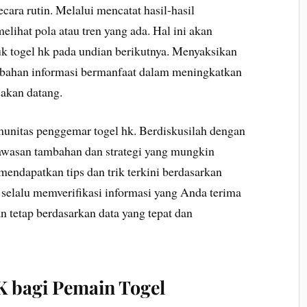
ecara rutin. Melalui mencatat hasil-hasil
elihat pola atau tren yang ada. Hal ini akan
 togel hk pada undian berikutnya. Menyaksikan
bahan informasi bermanfaat dalam meningkatkan
akan datang.
munitas penggemar togel hk. Berdiskusilah dengan
wasan tambahan dan strategi yang mungkin
mendapatkan tips dan trik terkini berdasarkan
 selalu memverifikasi informasi yang Anda terima
 tetap berdasarkan data yang tepat dan
K bagi Pemain Togel