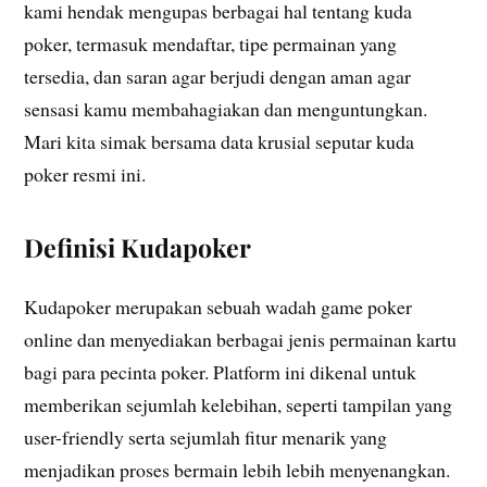
kami hendak mengupas berbagai hal tentang kuda
poker, termasuk mendaftar, tipe permainan yang
tersedia, dan saran agar berjudi dengan aman agar
sensasi kamu membahagiakan dan menguntungkan.
Mari kita simak bersama data krusial seputar kuda
poker resmi ini.
Definisi Kudapoker
Kudapoker merupakan sebuah wadah game poker
online dan menyediakan berbagai jenis permainan kartu
bagi para pecinta poker. Platform ini dikenal untuk
memberikan sejumlah kelebihan, seperti tampilan yang
user-friendly serta sejumlah fitur menarik yang
menjadikan proses bermain lebih lebih menyenangkan.