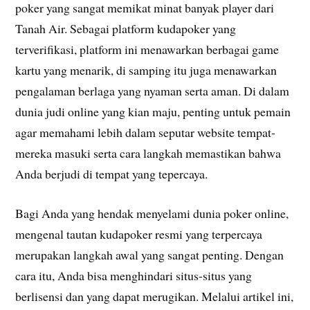
poker yang sangat memikat minat banyak player dari
Tanah Air. Sebagai platform kudapoker yang
terverifikasi, platform ini menawarkan berbagai game
kartu yang menarik, di samping itu juga menawarkan
pengalaman berlaga yang nyaman serta aman. Di dalam
dunia judi online yang kian maju, penting untuk pemain
agar memahami lebih dalam seputar website tempat-
mereka masuki serta cara langkah memastikan bahwa
Anda berjudi di tempat yang tepercaya.
Bagi Anda yang hendak menyelami dunia poker online,
mengenal tautan kudapoker resmi yang terpercaya
merupakan langkah awal yang sangat penting. Dengan
cara itu, Anda bisa menghindari situs-situs yang
berlisensi dan yang dapat merugikan. Melalui artikel ini,