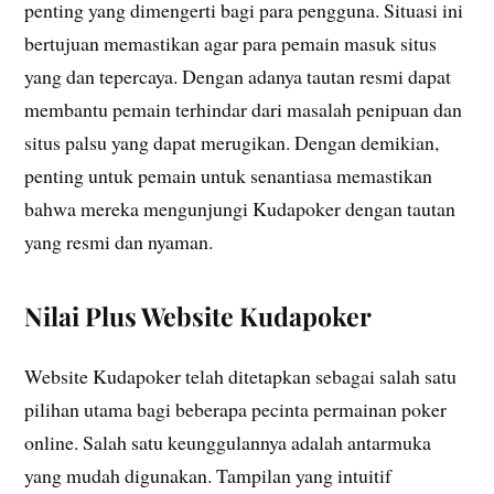
penting yang dimengerti bagi para pengguna. Situasi ini
bertujuan memastikan agar para pemain masuk situs
yang dan tepercaya. Dengan adanya tautan resmi dapat
membantu pemain terhindar dari masalah penipuan dan
situs palsu yang dapat merugikan. Dengan demikian,
penting untuk pemain untuk senantiasa memastikan
bahwa mereka mengunjungi Kudapoker dengan tautan
yang resmi dan nyaman.
Nilai Plus Website Kudapoker
Website Kudapoker telah ditetapkan sebagai salah satu
pilihan utama bagi beberapa pecinta permainan poker
online. Salah satu keunggulannya adalah antarmuka
yang mudah digunakan. Tampilan yang intuitif