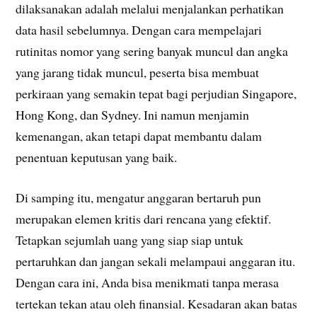
dilaksanakan adalah melalui menjalankan perhatikan
data hasil sebelumnya. Dengan cara mempelajari
rutinitas nomor yang sering banyak muncul dan angka
yang jarang tidak muncul, peserta bisa membuat
perkiraan yang semakin tepat bagi perjudian Singapore,
Hong Kong, dan Sydney. Ini namun menjamin
kemenangan, akan tetapi dapat membantu dalam
penentuan keputusan yang baik.
Di samping itu, mengatur anggaran bertaruh pun
merupakan elemen kritis dari rencana yang efektif.
Tetapkan sejumlah uang yang siap siap untuk
pertaruhkan dan jangan sekali melampaui anggaran itu.
Dengan cara ini, Anda bisa menikmati tanpa merasa
tertekan tekan atau oleh finansial. Kesadaran akan batas