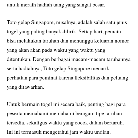
untuk meraih hadiah uang yang sangat besar.
Toto gelap Singapore, misalnya, adalah salah satu jenis
togel yang paling banyak dilirik. Setiap hari, pemain
bisa melakukan taruhan dan menunggu keluaran nomor
yang akan akan pada waktu yang waktu yang
ditentukan. Dengan berbagai macam-macam taruhannya
serta hadiahnya, Toto gelap Singapore menarik
perhatian para peminat karena fleksibilitas dan peluang
yang ditawarkan.
Untuk bermain togel ini secara baik, penting bagi para
peserta memahami memahami beragam tipe taruhan
tersedia, sekaligus waktu yang cocok dalam bertaruh.
Ini ini termasuk mengetahui jam waktu undian,