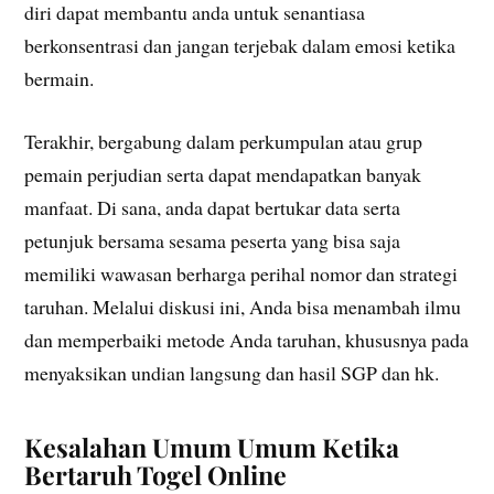
diri dapat membantu anda untuk senantiasa
berkonsentrasi dan jangan terjebak dalam emosi ketika
bermain.
Terakhir, bergabung dalam perkumpulan atau grup
pemain perjudian serta dapat mendapatkan banyak
manfaat. Di sana, anda dapat bertukar data serta
petunjuk bersama sesama peserta yang bisa saja
memiliki wawasan berharga perihal nomor dan strategi
taruhan. Melalui diskusi ini, Anda bisa menambah ilmu
dan memperbaiki metode Anda taruhan, khususnya pada
menyaksikan undian langsung dan hasil SGP dan hk.
Kesalahan Umum Umum Ketika
Bertaruh Togel Online