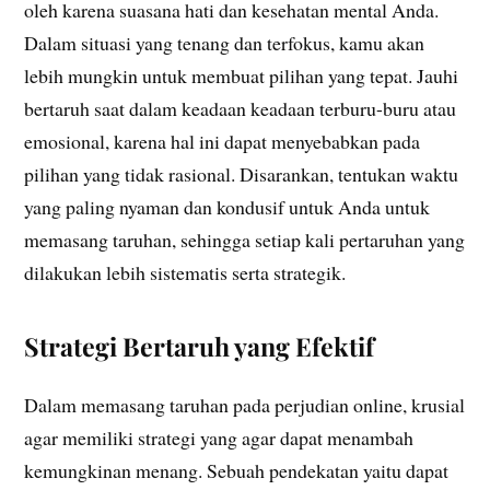
oleh karena suasana hati dan kesehatan mental Anda.
Dalam situasi yang tenang dan terfokus, kamu akan
lebih mungkin untuk membuat pilihan yang tepat. Jauhi
bertaruh saat dalam keadaan keadaan terburu-buru atau
emosional, karena hal ini dapat menyebabkan pada
pilihan yang tidak rasional. Disarankan, tentukan waktu
yang paling nyaman dan kondusif untuk Anda untuk
memasang taruhan, sehingga setiap kali pertaruhan yang
dilakukan lebih sistematis serta strategik.
Strategi Bertaruh yang Efektif
Dalam memasang taruhan pada perjudian online, krusial
agar memiliki strategi yang agar dapat menambah
kemungkinan menang. Sebuah pendekatan yaitu dapat