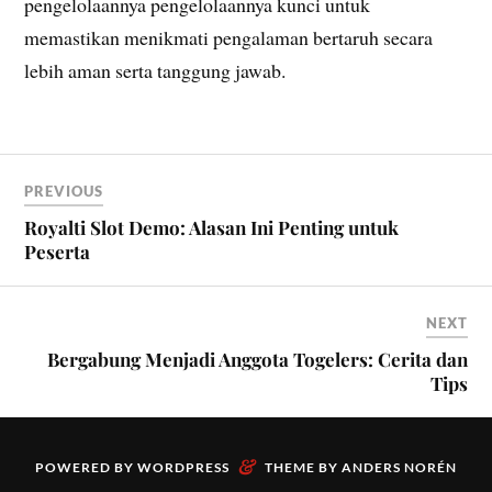
pengelolaannya pengelolaannya kunci untuk
memastikan menikmati pengalaman bertaruh secara
lebih aman serta tanggung jawab.
PREVIOUS
Royalti Slot Demo: Alasan Ini Penting untuk
Peserta
NEXT
Bergabung Menjadi Anggota Togelers: Cerita dan
Tips
&
POWERED BY
WORDPRESS
THEME BY
ANDERS NORÉN